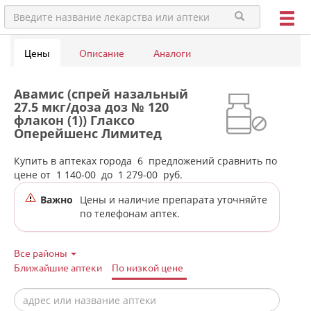
Цены
Описание
Аналоги
Авамис (спрей назальный
27.5 мкг/доза доз № 120
флакон (1)) Глаксо
Оперейшенс Лимитед
Великобритания в аптеках
города Верхней Салды
Купить в аптеках города
6
предложений сравнить по
цене от
1 140-00
до
1 279-00
руб.
Важно
Цены и наличие препарата уточняйте
по телефонам аптек.
Все районы
Ближайшие аптеки
По низкой цене