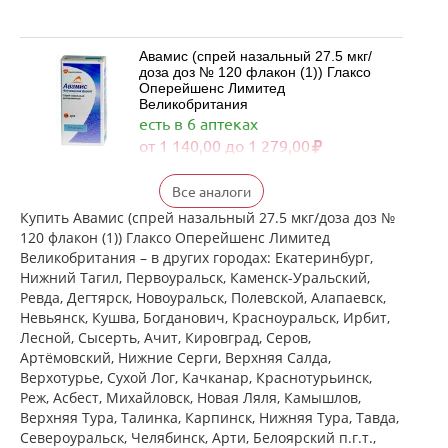
Авамис (спрей назальный 27.5 мкг/
доза доз № 120 флакон (1)) Глаксо
Оперейшенс Лимитед
Великобритания
есть в 6 аптеках
от 1 140,00 до 1 279,00
Флерзини (спрей назальный
Все аналоги
дозированный 27.5 мкг/доза доз №
120 фл. (1)) Фармстандарт-
Купить Авамис (спрей назальный 27.5 мкг/доза доз №
Лексредства ОАО г. Курск Россия
120 флакон (1)) Глаксо Оперейшенс Лимитед
есть в 2 аптеках
Великобритания – в других городах: Екатеринбург,
от 872,00 до 872,00
Нижний Тагил, Первоуральск, Каменск-Уральский,
Ревда, Дегтярск, Новоуральск, Полевской, Алапаевск,
достигнут конец страницы
Невьянск, Кушва, Богданович, Красноуральск, Ирбит,
Лесной, Сысерть, Ачит, Кировград, Серов,
Артёмовский, Нижние Cерги, Верхняя Салда,
Верхотурье, Сухой Лог, Качканар, Краснотурьинск,
Реж, Асбест, Михайловск, Новая Ляля, Камышлов,
Верхняя Тура, Талинка, Карпинск, Нижняя Тура, Тавда,
Североуральск, Челябинск, Арти, Белоярский п.г.т.,