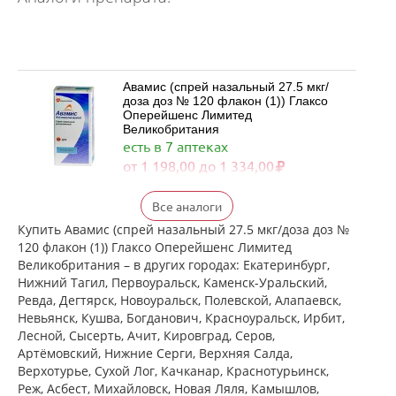
Авамис (спрей назальный 27.5 мкг/
доза доз № 120 флакон (1)) Глаксо
Оперейшенс Лимитед
Великобритания
есть в 7 аптеках
от 1 198,00 до 1 334,00
Флерзини (спрей назальный
Все аналоги
дозированный 27.5 мкг/доза доз №
120 фл. (1)) Фармстандарт-
Купить Авамис (спрей назальный 27.5 мкг/доза доз №
Лексредства ОАО г. Курск Россия
120 флакон (1)) Глаксо Оперейшенс Лимитед
есть в 3 аптеках
Великобритания – в других городах: Екатеринбург,
от 872,00 до 872,00
Нижний Тагил, Первоуральск, Каменск-Уральский,
Ревда, Дегтярск, Новоуральск, Полевской, Алапаевск,
достигнут конец страницы
Невьянск, Кушва, Богданович, Красноуральск, Ирбит,
Лесной, Сысерть, Ачит, Кировград, Серов,
Артёмовский, Нижние Cерги, Верхняя Салда,
Верхотурье, Сухой Лог, Качканар, Краснотурьинск,
Реж, Асбест, Михайловск, Новая Ляля, Камышлов,