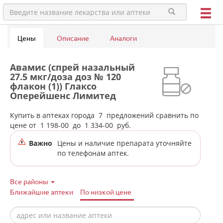
Цены
Описание
Аналоги
Авамис (спрей назальный
27.5 мкг/доза доз № 120
флакон (1)) Глаксо
Оперейшенс Лимитед
Великобритания в аптеках
города Артёмовского
Купить в аптеках города
7
предложений сравнить по
цене от
1 198-00
до
1 334-00
руб.
Важно
Цены и наличие препарата уточняйте
по телефонам аптек.
Все районы
Ближайшие аптеки
По низкой цене