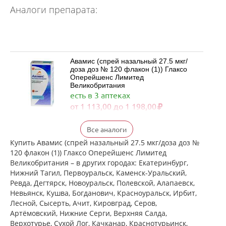
Аналоги препарата:
Авамис (спрей назальный 27.5 мкг/
доза доз № 120 флакон (1)) Глаксо
Оперейшенс Лимитед
Великобритания
есть в 3 аптеках
от 1 113,00 до 1 198,00
Флерзини (спрей назальный
Все аналоги
дозированный 27.5 мкг/доза доз №
120 фл. (1)) Фармстандарт-
Купить Авамис (спрей назальный 27.5 мкг/доза доз №
Лексредства ОАО г. Курск Россия
120 флакон (1)) Глаксо Оперейшенс Лимитед
есть в 1 аптеках
Великобритания – в других городах: Екатеринбург,
от 872,00 до 872,00
Нижний Тагил, Первоуральск, Каменск-Уральский,
Ревда, Дегтярск, Новоуральск, Полевской, Алапаевск,
достигнут конец страницы
Невьянск, Кушва, Богданович, Красноуральск, Ирбит,
Лесной, Сысерть, Ачит, Кировград, Серов,
Артёмовский, Нижние Cерги, Верхняя Салда,
Верхотурье, Сухой Лог, Качканар, Краснотурьинск,