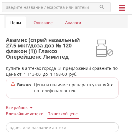
Цены
Описание
Аналоги
Авамис (спрей назальный
27.5 мкг/доза доз № 120
флакон (1)) Глаксо
Оперейшенс Лимитед
Великобритания в аптеках
города Ирбита
Купить в аптеках города
3
предложений сравнить по
цене от
1 113-00
до
1 198-00
руб.
Важно
Цены и наличие препарата уточняйте
по телефонам аптек.
Все районы
Ближайшие аптеки
По низкой цене