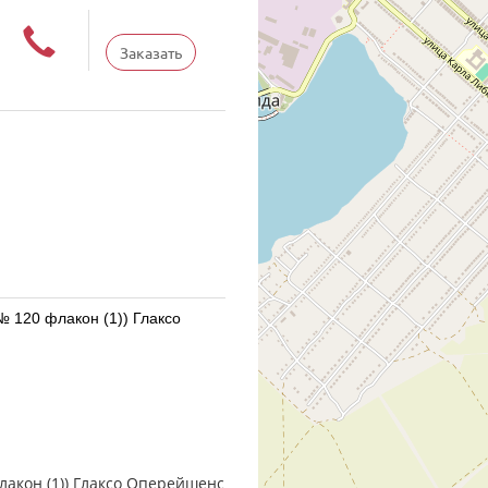
Заказать
акон (1)) Глаксо
.5 мкг/доза доз № 120 фл.
 Россия
лакон (1)) Глаксо Оперейшенс