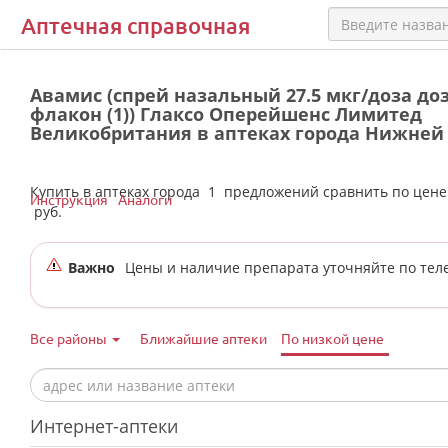
Аптечная справочная
Авамис (спрей назальный 27.5 мкг/доза доз
флакон (1)) Глаксо Оперейшенс Лимитед
Великобритания в аптеках города Нижней
Купить в аптеках города
1
предложений сравнить по цен
Инструкция
Аналоги
руб.
Важно
Цены и наличие препарата уточняйте по тел
Все районы
Ближайшие аптеки
По низкой цене
Интернет-аптеки