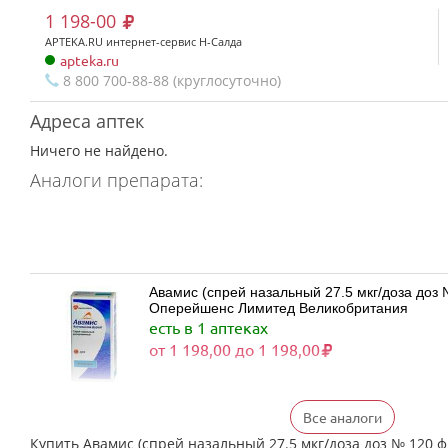
1 198-00
APTEKA.RU интернет-сервис Н-Салда
apteka.ru
8 800 700-88-88 (круглосуточно)
Адреса аптек
Ничего не найдено.
Аналоги препарата:
Авамис (спрей назальный 27.5 мкг/доза доз № 120 фл
Оперейшенс Лимитед Великобритания
есть в 1 аптеках
от 1 198,00 до 1 198,00
Все аналоги
Флерзини (спрей назальный дозированный 27
(1)) Фармстандарт-Лексредства ОАО г. Курск
Купить Авамис (спрей назальный 27.5 мкг/доза доз № 120 ф