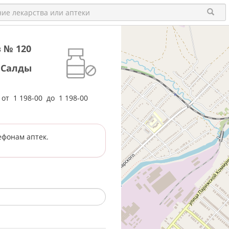
 № 120
 Салды
е от
1 198-00
до
1 198-00
ефонам аптек.