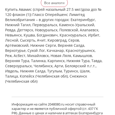
Флерзини (спрей назальный
Все аналоги
дозированный 27.5 мкг/доза доз №
120 фл. (1)) Фармстандарт-
Купить Авамис (спрей назальный 27.5 мкг/доза доз №
Лексредства ОАО г. Курск Россия
120 флакон (1)) Глаксо Оперейшенс Лимитед
Нет в аптеках города
Великобритания – в других городах: Екатеринбург,
Нижний Тагил, Первоуральск, Каменск-Уральский,
Ревда, Дегтярск, Новоуральск, Полевской, Алапаевск,
достигнут конец страницы
Невьянск, Кушва, Богданович, Красноуральск, Ирбит,
Лесной, Сысерть, Ачит, Кировград, Серов,
Артёмовский, Нижние Cерги, Верхняя Салда,
Верхотурье, Сухой Лог, Качканар, Краснотурьинск,
Реж, Асбест, Михайловск, Новая Ляля, Камышлов,
Верхняя Тура, Талинка, Карпинск, Нижняя Тура, Тавда,
Североуральск, Челябинск, Арти, Белоярский п.г.т.,
Ивдель, Нижняя Салда, Тугулым, Туринск, Шаля,
Талица, Копейск (Челябинская обл), Снежинск
(Челябинская обл)
Информация на сайте 2048080.ru носит справочный
характер и не является публичной офертой (ст. 437 ГК
РФ). Данные о ценах и наличии в аптеках Екатеринбурга