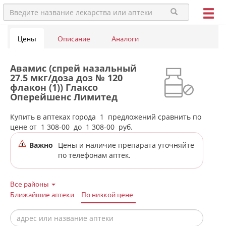
Цены
Описание
Аналоги
Авамис (спрей назальный
27.5 мкг/доза доз № 120
флакон (1)) Глаксо
Оперейшенс Лимитед
Великобритания в аптеках
города Копейска
Купить в аптеках города
1
предложений сравнить по
(Челябинская обл)
цене от
1 308-00
до
1 308-00
руб.
Важно
Цены и наличие препарата уточняйте
по телефонам аптек.
Все районы
Ближайшие аптеки
По низкой цене