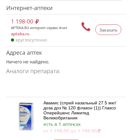
Интернет-аптеки
1 198-00
APTEKA.RU интернет-сервис Ачит
Заказать
apteka.ru
круглосуточно
Адреса аптек
Ничего не найдено.
Аналоги препарата:
Авамис (спрей назальный 27.5 мкг/
доза доз № 120 флакон (1)) Глаксо
Оперейшенс Лимитед
Великобритания
есть в 1 аптеках
от 1 198,00 до 1 198,00