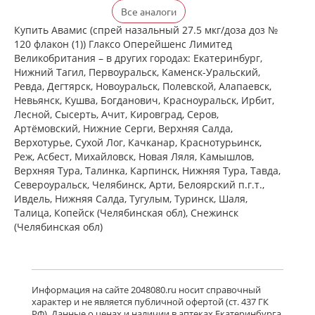
Флерзини (спрей назальный
Все аналоги
дозированный 27.5 мкг/доза доз №
120 фл. (1)) Фармстандарт-
Купить Авамис (спрей назальный 27.5 мкг/доза доз №
Лексредства ОАО г. Курск Россия
120 флакон (1)) Глаксо Оперейшенс Лимитед
есть в 1 аптеках
Великобритания – в других городах: Екатеринбург,
от 872,00 до 872,00
Нижний Тагил, Первоуральск, Каменск-Уральский,
Ревда, Дегтярск, Новоуральск, Полевской, Алапаевск,
достигнут конец страницы
Невьянск, Кушва, Богданович, Красноуральск, Ирбит,
Лесной, Сысерть, Ачит, Кировград, Серов,
Артёмовский, Нижние Cерги, Верхняя Салда,
Верхотурье, Сухой Лог, Качканар, Краснотурьинск,
Реж, Асбест, Михайловск, Новая Ляля, Камышлов,
Верхняя Тура, Талинка, Карпинск, Нижняя Тура, Тавда,
Североуральск, Челябинск, Арти, Белоярский п.г.т.,
Ивдель, Нижняя Салда, Тугулым, Туринск, Шаля,
Талица, Копейск (Челябинская обл), Снежинск
(Челябинская обл)
Информация на сайте 2048080.ru носит справочный
характер и не является публичной офертой (ст. 437 ГК
РФ). Данные о ценах и наличии в аптеках Екатеринбурга