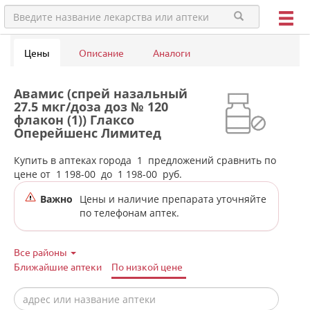
Цены
Описание
Аналоги
Авамис (спрей назальный
27.5 мкг/доза доз № 120
флакон (1)) Глаксо
Оперейшенс Лимитед
Великобритания в аптеках
города Ачита
Купить в аптеках города
1
предложений сравнить по
цене от
1 198-00
до
1 198-00
руб.
Важно
Цены и наличие препарата уточняйте
по телефонам аптек.
Все районы
Ближайшие аптеки
По низкой цене