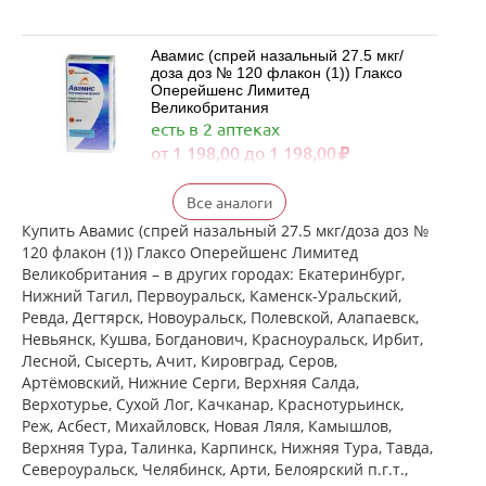
Авамис (спрей назальный 27.5 мкг/
доза доз № 120 флакон (1)) Глаксо
Оперейшенс Лимитед
Великобритания
есть в 2 аптеках
от 1 198,00 до 1 198,00
Флерзини (спрей назальный
Все аналоги
дозированный 27.5 мкг/доза доз №
120 фл. (1)) Фармстандарт-
Купить Авамис (спрей назальный 27.5 мкг/доза доз №
Лексредства ОАО г. Курск Россия
120 флакон (1)) Глаксо Оперейшенс Лимитед
есть в 2 аптеках
Великобритания – в других городах: Екатеринбург,
от 872,00 до 872,00
Нижний Тагил, Первоуральск, Каменск-Уральский,
Ревда, Дегтярск, Новоуральск, Полевской, Алапаевск,
достигнут конец страницы
Невьянск, Кушва, Богданович, Красноуральск, Ирбит,
Лесной, Сысерть, Ачит, Кировград, Серов,
Артёмовский, Нижние Cерги, Верхняя Салда,
Верхотурье, Сухой Лог, Качканар, Краснотурьинск,
Реж, Асбест, Михайловск, Новая Ляля, Камышлов,
Верхняя Тура, Талинка, Карпинск, Нижняя Тура, Тавда,
Североуральск, Челябинск, Арти, Белоярский п.г.т.,