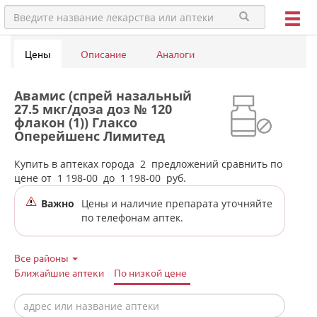
Цены
Описание
Аналоги
Авамис (спрей назальный
27.5 мкг/доза доз № 120
флакон (1)) Глаксо
Оперейшенс Лимитед
Великобритания в аптеках
города Белоярского п.г.т.
Купить в аптеках города
2
предложений сравнить по
цене от
1 198-00
до
1 198-00
руб.
Важно
Цены и наличие препарата уточняйте
по телефонам аптек.
Все районы
Ближайшие аптеки
По низкой цене