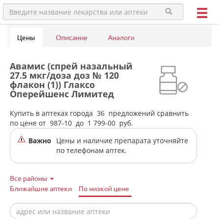
Цены
Описание
Аналоги
Авамис (спрей назальный
27.5 мкг/доза доз № 120
флакон (1)) Глаксо
Оперейшенс Лимитед
Великобритания в аптеках
города Каменск-Уральского
Купить в аптеках города
36
предложений сравнить
по цене от
987-10
до
1 799-00
руб.
Важно
Цены и наличие препарата уточняйте
по телефонам аптек.
Все районы
Ближайшие аптеки
По низкой цене