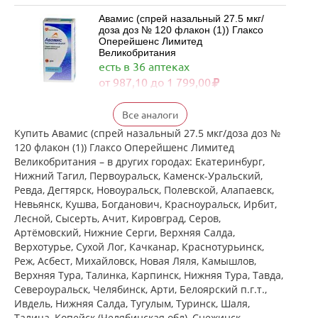
Авамис (спрей назальный 27.5 мкг/
доза доз № 120 флакон (1)) Глаксо
Оперейшенс Лимитед
Великобритания
есть в 36 аптеках
от 987,10 до 1 799,00
Флерзини (спрей назальный
Все аналоги
дозированный 27.5 мкг/доза доз №
120 фл. (1)) Фармстандарт-
Купить Авамис (спрей назальный 27.5 мкг/доза доз №
Лексредства ОАО г. Курск Россия
120 флакон (1)) Глаксо Оперейшенс Лимитед
есть в 2 аптеках
Великобритания – в других городах: Екатеринбург,
от 872,00 до 872,00
Нижний Тагил, Первоуральск, Каменск-Уральский,
Ревда, Дегтярск, Новоуральск, Полевской, Алапаевск,
Показать ещё
Невьянск, Кушва, Богданович, Красноуральск, Ирбит,
Лесной, Сысерть, Ачит, Кировград, Серов,
Артёмовский, Нижние Cерги, Верхняя Салда,
Верхотурье, Сухой Лог, Качканар, Краснотурьинск,
Реж, Асбест, Михайловск, Новая Ляля, Камышлов,
Верхняя Тура, Талинка, Карпинск, Нижняя Тура, Тавда,
Североуральск, Челябинск, Арти, Белоярский п.г.т.,
Ивдель, Нижняя Салда, Тугулым, Туринск, Шаля,
Талица, Копейск (Челябинская обл), Снежинск