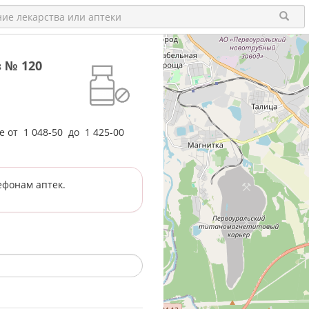
 № 120
не от
1 048-50
до
1 425-00
ефонам аптек.