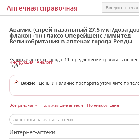
Аптечная справочная
Авамис (спрей назальный 27.5 мкг/доза доз
флакон (1)) Глаксо Оперейшенс Лимитед
Великобритания в аптеках города Ревды
Купить в аптеках города
11
предложений сравнить по це
Инструкция
Аналоги
руб.
Важно
Цены и наличие препарата уточняйте по тел
Все районы
Ближайшие аптеки
По низкой цене
Интернет-аптеки