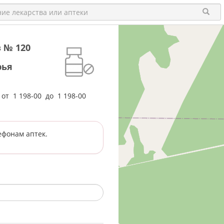
 № 120
рья
е от
1 198-00
до
1 198-00
ефонам аптек.