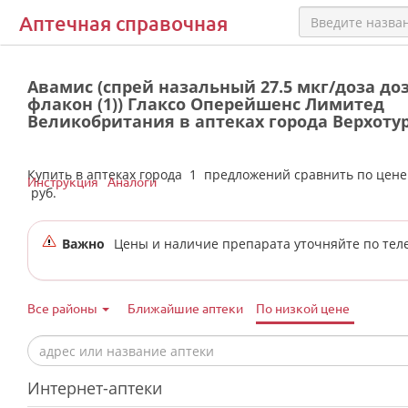
Аптечная справочная
Авамис (спрей назальный 27.5 мкг/доза доз
флакон (1)) Глаксо Оперейшенс Лимитед
Великобритания в аптеках города Верхоту
Купить в аптеках города
1
предложений сравнить по цен
Инструкция
Аналоги
руб.
Важно
Цены и наличие препарата уточняйте по тел
Все районы
Ближайшие аптеки
По низкой цене
Интернет-аптеки