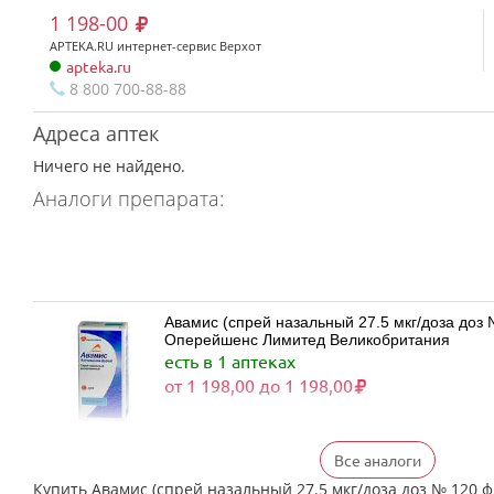
1 198-00
APTEKA.RU интернет-сервис Верхот
apteka.ru
8 800 700-88-88
Адреса аптек
Ничего не найдено.
Аналоги препарата:
Авамис (спрей назальный 27.5 мкг/доза доз № 120 фл
Оперейшенс Лимитед Великобритания
есть в 1 аптеках
от 1 198,00 до 1 198,00
Все аналоги
Флерзини (спрей назальный дозированный 27
(1)) Фармстандарт-Лексредства ОАО г. Курск
Купить Авамис (спрей назальный 27.5 мкг/доза доз № 120 ф