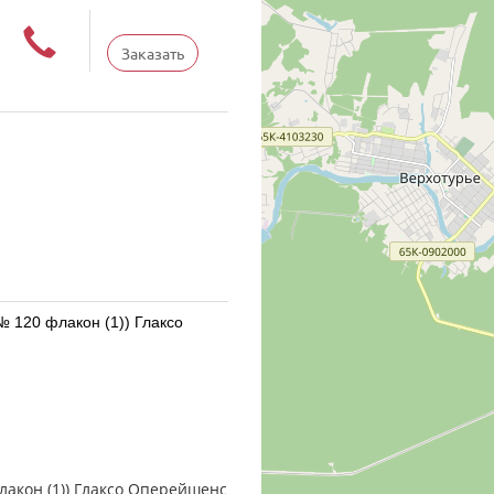
Заказать
акон (1)) Глаксо
.5 мкг/доза доз № 120 фл.
 Россия
лакон (1)) Глаксо Оперейшенс