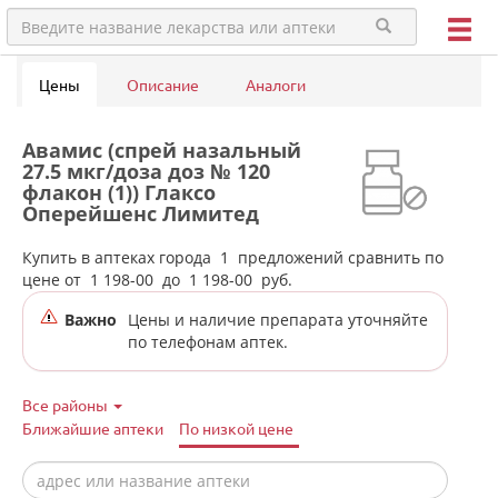
Цены
Описание
Аналоги
Авамис (спрей назальный
27.5 мкг/доза доз № 120
флакон (1)) Глаксо
Оперейшенс Лимитед
Великобритания в аптеках
города Дегтярска
Купить в аптеках города
1
предложений сравнить по
цене от
1 198-00
до
1 198-00
руб.
Важно
Цены и наличие препарата уточняйте
по телефонам аптек.
Все районы
Ближайшие аптеки
По низкой цене