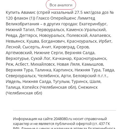
Флерзини (спрей назальный
Все аналоги
дозированный 27.5 мкг/доза доз №
120 фл. (1)) Фармстандарт-
Купить Авамис (спрей назальный 27.5 мкг/доза доз №
Лексредства ОАО г. Курск Россия
120 флакон (1)) Глаксо Оперейшенс Лимитед
есть в 1 аптеках
Великобритания – в других городах: Екатеринбург,
от 872,00 до 872,00
Нижний Тагил, Первоуральск, Каменск-Уральский,
Ревда, Дегтярск, Новоуральск, Полевской, Алапаевск,
достигнут конец страницы
Невьянск, Кушва, Богданович, Красноуральск, Ирбит,
Лесной, Сысерть, Ачит, Кировград, Серов,
Артёмовский, Нижние Cерги, Верхняя Салда,
Верхотурье, Сухой Лог, Качканар, Краснотурьинск,
Реж, Асбест, Михайловск, Новая Ляля, Камышлов,
Верхняя Тура, Талинка, Карпинск, Нижняя Тура, Тавда,
Североуральск, Челябинск, Арти, Белоярский п.г.т.,
Ивдель, Нижняя Салда, Тугулым, Туринск, Шаля,
Талица, Копейск (Челябинская обл), Снежинск
(Челябинская обл)
Информация на сайте 2048080.ru носит справочный
характер и не является публичной офертой (ст. 437 ГК
РФ). Данные о ценах и наличии в аптеках Екатеринбурга