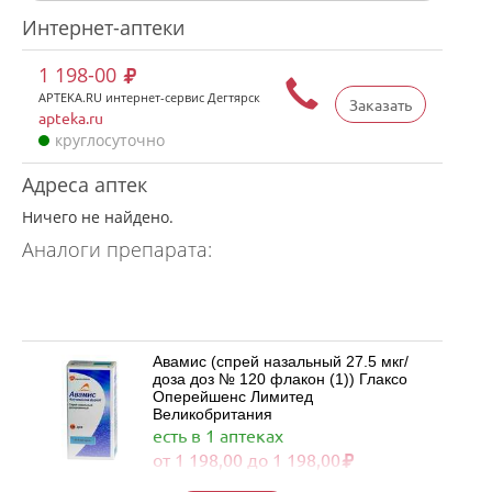
Интернет-аптеки
1 198-00
APTEKA.RU интернет-сервис Дегтярск
Заказать
apteka.ru
круглосуточно
Адреса аптек
Ничего не найдено.
Аналоги препарата:
Авамис (спрей назальный 27.5 мкг/
доза доз № 120 флакон (1)) Глаксо
Оперейшенс Лимитед
Великобритания
есть в 1 аптеках
от 1 198,00 до 1 198,00