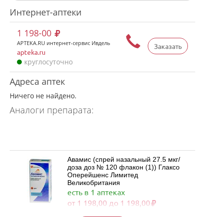
Интернет-аптеки
1 198-00
APTEKA.RU интернет-сервис Ивдель
Заказать
apteka.ru
круглосуточно
Адреса аптек
Ничего не найдено.
Аналоги препарата:
Авамис (спрей назальный 27.5 мкг/
доза доз № 120 флакон (1)) Глаксо
Оперейшенс Лимитед
Великобритания
есть в 1 аптеках
от 1 198,00 до 1 198,00