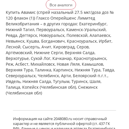
Флерзини (спрей назальный
Все аналоги
дозированный 27.5 мкг/доза доз №
120 фл. (1)) Фармстандарт-
Купить Авамис (спрей назальный 27.5 мкг/доза доз №
Лексредства ОАО г. Курск Россия
120 флакон (1)) Глаксо Оперейшенс Лимитед
есть в 1 аптеках
Великобритания – в других городах: Екатеринбург,
от 872,00 до 872,00
Нижний Тагил, Первоуральск, Каменск-Уральский,
Ревда, Дегтярск, Новоуральск, Полевской, Алапаевск,
достигнут конец страницы
Невьянск, Кушва, Богданович, Красноуральск, Ирбит,
Лесной, Сысерть, Ачит, Кировград, Серов,
Артёмовский, Нижние Cерги, Верхняя Салда,
Верхотурье, Сухой Лог, Качканар, Краснотурьинск,
Реж, Асбест, Михайловск, Новая Ляля, Камышлов,
Верхняя Тура, Талинка, Карпинск, Нижняя Тура, Тавда,
Североуральск, Челябинск, Арти, Белоярский п.г.т.,
Ивдель, Нижняя Салда, Тугулым, Туринск, Шаля,
Талица, Копейск (Челябинская обл), Снежинск
(Челябинская обл)
Информация на сайте 2048080.ru носит справочный
характер и не является публичной офертой (ст. 437 ГК
РФ). Данные о ценах и наличии в аптеках Екатеринбурга