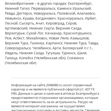
есть в 3 аптеках
Великобритания – в других городах: Екатеринбург,
от 872,00 до 872,00
Нижний Тагил, Первоуральск, Каменск-Уральский,
Ревда, Дегтярск, Новоуральск, Полевской, Алапаевск,
достигнут конец страницы
Невьянск, Кушва, Богданович, Красноуральск, Ирбит,
Лесной, Сысерть, Ачит, Кировград, Серов,
Артёмовский, Нижние Cерги, Верхняя Салда,
Верхотурье, Сухой Лог, Качканар, Краснотурьинск,
Реж, Асбест, Михайловск, Новая Ляля, Камышлов,
Верхняя Тура, Талинка, Карпинск, Нижняя Тура, Тавда,
Североуральск, Челябинск, Арти, Белоярский п.г.т.,
Ивдель, Нижняя Салда, Тугулым, Туринск, Шаля,
Талица, Копейск (Челябинская обл), Снежинск
(Челябинская обл)
Информация на сайте 2048080.ru носит справочный
характер и не является публичной офертой (ст. 437 ГК
РФ). Данные о ценах и наличии в аптеках Екатеринбурга
предоставляются сторонними организациями, которые
несут ответственность за их актуальность. Ресурс не
является интернет-магазином, не осуществляет
дистанционную торговлю и доставку лекарств. Сведения