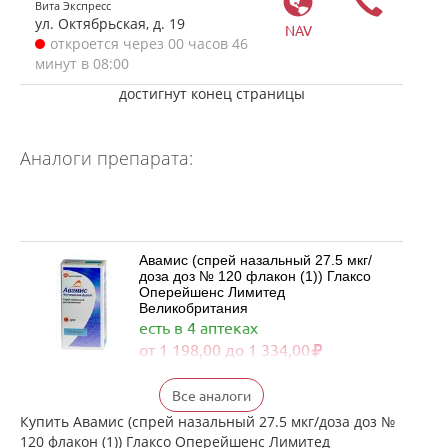
Вита Экспресс
ул. Октябрьская, д. 19
NAV
откроется через 00 часов 46
минут в 08:00
достигнут конец страницы
Аналоги препарата:
Авамис (спрей назальный 27.5 мкг/
доза доз № 120 флакон (1)) Глаксо
Оперейшенс Лимитед
Великобритания
есть в 4 аптеках
от 1 198,00 до 1 334,00
Флерзини (спрей назальный
Все аналоги
дозированный 27.5 мкг/доза доз №
120 фл. (1)) Фармстандарт-
Купить Авамис (спрей назальный 27.5 мкг/доза доз №
Лексредства ОАО г. Курск Россия
120 флакон (1)) Глаксо Оперейшенс Лимитед