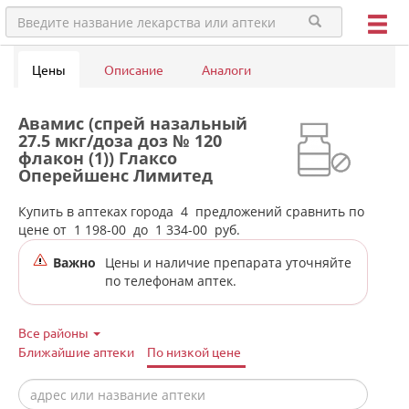
Цены
Описание
Аналоги
Авамис (спрей назальный
27.5 мкг/доза доз № 120
флакон (1)) Глаксо
Оперейшенс Лимитед
Великобритания в аптеках
города Сухого Лога
Купить в аптеках города
4
предложений сравнить по
цене от
1 198-00
до
1 334-00
руб.
Важно
Цены и наличие препарата уточняйте
по телефонам аптек.
Все районы
Ближайшие аптеки
По низкой цене