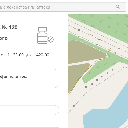
 № 120
ого
е от
1 135-00
до
1 420-00
ефонам аптек.