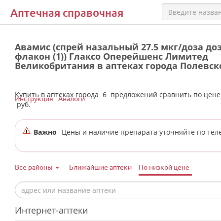
Аптечная справочная
Авамис (спрей назальный 27.5 мкг/доза доз
флакон (1)) Глаксо Оперейшенс Лимитед
Великобритания в аптеках города Полевск
Купить в аптеках города
6
предложений сравнить по цен
Инструкция
Аналоги
руб.
Важно
Цены и наличие препарата уточняйте по тел
Все районы
Ближайшие аптеки
По низкой цене
Интернет-аптеки