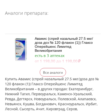
Аналоги препарата:
Авамис (спрей назальный 27.5 мкг/
доза доз № 120 флакон (1)) Глаксо
Оперейшенс Лимитед
Великобритания
есть в 3 аптеках
от 1 198,00 до 1 198,00
Флерзини (спрей назальный
Все аналоги
дозированный 27.5 мкг/доза доз №
120 фл. (1)) Фармстандарт-
Купить Авамис (спрей назальный 27.5 мкг/доза доз №
Лексредства ОАО г. Курск Россия
120 флакон (1)) Глаксо Оперейшенс Лимитед
есть в 3 аптеках
Великобритания – в других городах: Екатеринбург,
от 872,00 до 872,00
Нижний Тагил, Первоуральск, Каменск-Уральский,
Ревда, Дегтярск, Новоуральск, Полевской, Алапаевск,
достигнут конец страницы
Невьянск, Кушва, Богданович, Красноуральск, Ирбит,
Лесной, Сысерть, Ачит, Кировград, Серов,