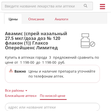
Цены
Описание
Аналоги
Авамис (спрей назальный
27.5 мкг/доза доз № 120
флакон (1)) Глаксо
Оперейшенс Лимитед
Великобритания в аптеках
города Кировграда
Купить в аптеках города
3
предложений сравнить по
цене от
1 198-00
до
1 198-00
руб.
Важно
Цены и наличие препарата уточняйте
по телефонам аптек.
Все районы
Ближайшие аптеки
По низкой цене