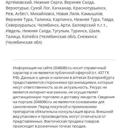
Артёмовский, Нижние Cерги, Верхняя Салда,
Верхотурье, Сухой Лог, Качканар, Краснотурьинск,
Реж, Асбест, Михайловск, Новая Ляля, Камышлов,
Верхняя Тура, Талинка, Карпинск, Нижняя Тура, Тавда,
Североуральск, Челябинск, Арти, Белоярский п.г.т.,
Ивдель, Нижняя Салда, Тугулым, Туринск, Шаля,
Талица, Копейск (Челябинская обл), Снежинск
(Челябинская обл)
Информация на сайте 2048080.ru носит справочный
характер и не является публичной офертой (ст. 437 ГК
РФ). Данные о ценах и наличии в аптеках Екатеринбурга
предоставляются сторонними организациями, которые
несут ответственность за их актуальность. Ресурс не
является интернет-магазином, не осуществляет
дистанционную торговлю и доставку лекарств. Сведения
на портале 2048080.ru не являются основанием для
самолечения. Перед покупкой и применением
препаратов обязательна консультация врача. Внешний
вид упаковки и производитель могут отличаться от
представленных. Фактическая продажа товаров
происходит в розничных точках продаж.