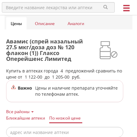
Цены
Описание
Аналоги
Авамис (спрей назальный
27.5 мкг/доза доз № 120
флакон (1)) Глаксо
Оперейшенс Лимитед
Великобритания в аптеках
города Красноуральска
Купить в аптеках города
4
предложений сравнить по
цене от
1 122-00
до
1 205-00
руб.
Важно
Цены и наличие препарата уточняйте
по телефонам аптек.
Все районы
Ближайшие аптеки
По низкой цене