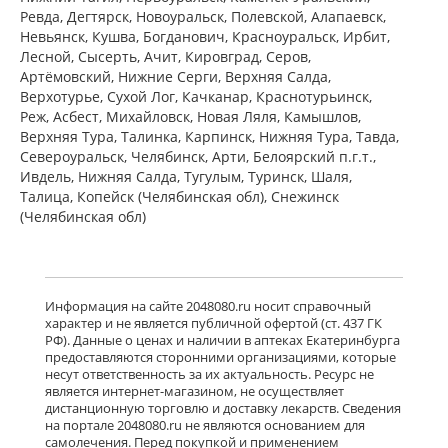
Ревда, Дегтярск, Новоуральск, Полевской, Алапаевск,
достигнут конец страницы
Невьянск, Кушва, Богданович, Красноуральск, Ирбит,
Лесной, Сысерть, Ачит, Кировград, Серов,
Артёмовский, Нижние Cерги, Верхняя Салда,
Верхотурье, Сухой Лог, Качканар, Краснотурьинск,
Реж, Асбест, Михайловск, Новая Ляля, Камышлов,
Верхняя Тура, Талинка, Карпинск, Нижняя Тура, Тавда,
Североуральск, Челябинск, Арти, Белоярский п.г.т.,
Ивдель, Нижняя Салда, Тугулым, Туринск, Шаля,
Талица, Копейск (Челябинская обл), Снежинск
(Челябинская обл)
Информация на сайте 2048080.ru носит справочный
характер и не является публичной офертой (ст. 437 ГК
РФ). Данные о ценах и наличии в аптеках Екатеринбурга
предоставляются сторонними организациями, которые
несут ответственность за их актуальность. Ресурс не
является интернет-магазином, не осуществляет
дистанционную торговлю и доставку лекарств. Сведения
на портале 2048080.ru не являются основанием для
самолечения. Перед покупкой и применением