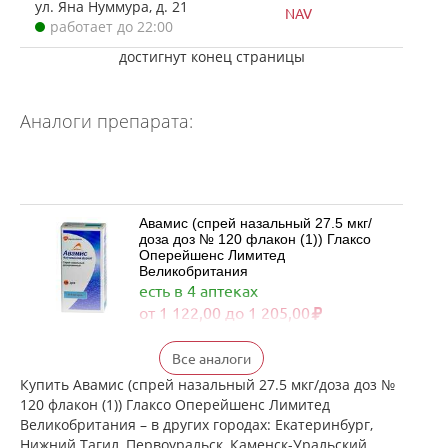
ул. Яна Нуммура, д. 21
NAV
работает до 22:00
достигнут конец страницы
Аналоги препарата:
Авамис (спрей назальный 27.5 мкг/
доза доз № 120 флакон (1)) Глаксо
Оперейшенс Лимитед
Великобритания
есть в 4 аптеках
от 1 122,00 до 1 205,00
Флерзини (спрей назальный
Все аналоги
дозированный 27.5 мкг/доза доз №
120 фл. (1)) Фармстандарт-
Купить Авамис (спрей назальный 27.5 мкг/доза доз №
Лексредства ОАО г. Курск Россия
120 флакон (1)) Глаксо Оперейшенс Лимитед
есть в 1 аптеках
Великобритания – в других городах: Екатеринбург,
от 862,00 до 862,00
Нижний Тагил, Первоуральск, Каменск-Уральский,