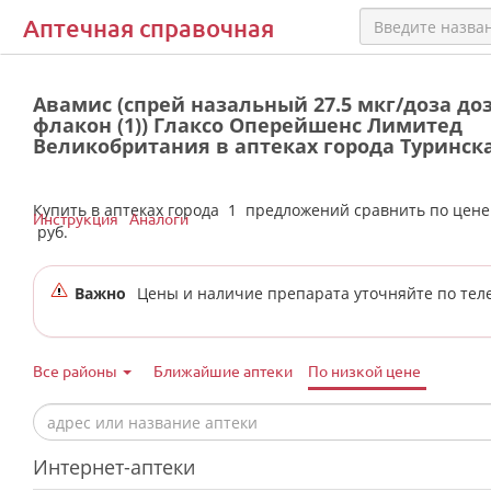
Аптечная справочная
Авамис (спрей назальный 27.5 мкг/доза доз
флакон (1)) Глаксо Оперейшенс Лимитед
Великобритания в аптеках города Туринск
Купить в аптеках города
1
предложений сравнить по цен
Инструкция
Аналоги
руб.
Важно
Цены и наличие препарата уточняйте по тел
Все районы
Ближайшие аптеки
По низкой цене
Интернет-аптеки