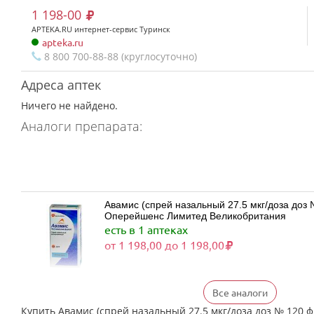
1 198-00
APTEKA.RU интернет-сервис Туринск
apteka.ru
8 800 700-88-88 (круглосуточно)
Адреса аптек
Ничего не найдено.
Аналоги препарата:
Авамис (спрей назальный 27.5 мкг/доза доз № 120 фл
Оперейшенс Лимитед Великобритания
есть в 1 аптеках
от 1 198,00 до 1 198,00
Все аналоги
Флерзини (спрей назальный дозированный 27
(1)) Фармстандарт-Лексредства ОАО г. Курск
Купить Авамис (спрей назальный 27.5 мкг/доза доз № 120 ф