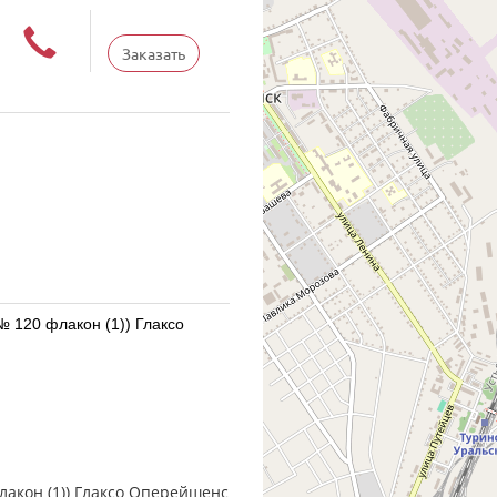
Заказать
акон (1)) Глаксо
.5 мкг/доза доз № 120 фл.
 Россия
лакон (1)) Глаксо Оперейшенс