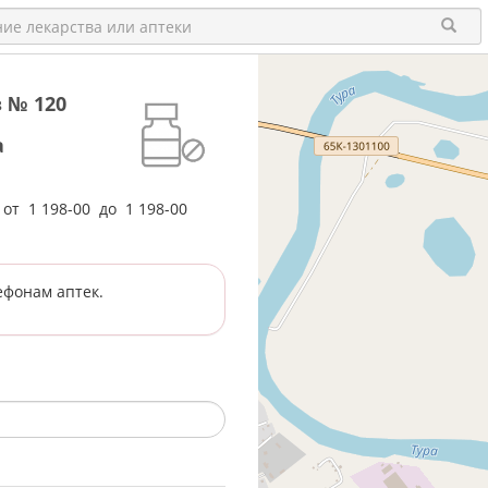
 № 120
а
е от
1 198-00
до
1 198-00
ефонам аптек.