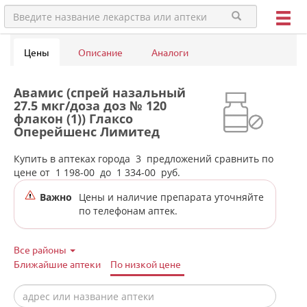
Цены
Описание
Аналоги
Авамис (спрей назальный
27.5 мкг/доза доз № 120
флакон (1)) Глаксо
Оперейшенс Лимитед
Великобритания в аптеках
города Режа
Купить в аптеках города
3
предложений сравнить по
цене от
1 198-00
до
1 334-00
руб.
Важно
Цены и наличие препарата уточняйте
по телефонам аптек.
Все районы
Ближайшие аптеки
По низкой цене