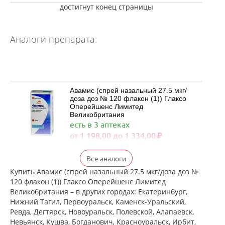
достигнут конец страницы
Аналоги препарата:
Авамис (спрей назальный 27.5 мкг/
доза доз № 120 флакон (1)) Глаксо
Оперейшенс Лимитед
Великобритания
есть в 3 аптеках
от 1 198,00 до 1 334,00
Флерзини (спрей назальный
Все аналоги
дозированный 27.5 мкг/доза доз №
120 фл. (1)) Фармстандарт-
Купить Авамис (спрей назальный 27.5 мкг/доза доз №
Лексредства ОАО г. Курск Россия
120 флакон (1)) Глаксо Оперейшенс Лимитед
есть в 1 аптеках
Великобритания – в других городах: Екатеринбург,
от 872,00 до 872,00
Нижний Тагил, Первоуральск, Каменск-Уральский,
Ревда, Дегтярск, Новоуральск, Полевской, Алапаевск,
достигнут конец страницы
Невьянск, Кушва, Богданович, Красноуральск, Ирбит,