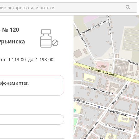
 № 120
урьинска
е от
1 113-00
до
1 198-00
ефонам аптек.