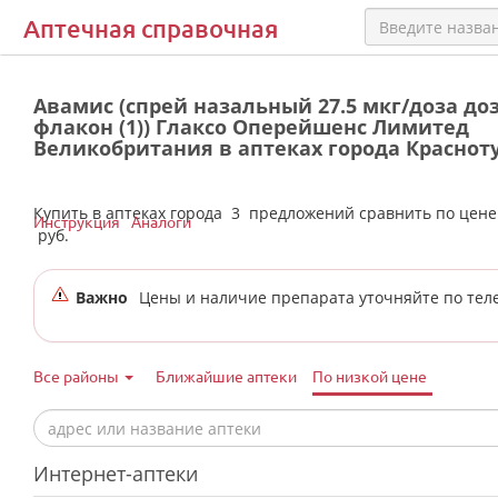
Аптечная справочная
Авамис (спрей назальный 27.5 мкг/доза доз
флакон (1)) Глаксо Оперейшенс Лимитед
Великобритания в аптеках города Краснот
Купить в аптеках города
3
предложений сравнить по цен
Инструкция
Аналоги
руб.
Важно
Цены и наличие препарата уточняйте по тел
Все районы
Ближайшие аптеки
По низкой цене
Интернет-аптеки