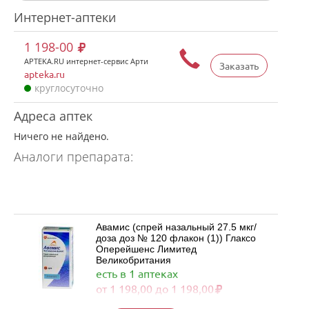
Интернет-аптеки
1 198-00
APTEKA.RU интернет-сервис Арти
Заказать
apteka.ru
круглосуточно
Адреса аптек
Ничего не найдено.
Аналоги препарата:
Авамис (спрей назальный 27.5 мкг/
доза доз № 120 флакон (1)) Глаксо
Оперейшенс Лимитед
Великобритания
есть в 1 аптеках
от 1 198,00 до 1 198,00