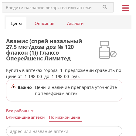
Цены
Описание
Аналоги
Авамис (спрей назальный
27.5 мкг/доза доз № 120
флакон (1)) Глаксо
Оперейшенс Лимитед
Великобритания в аптеках
города Арти
Купить в аптеках города
1
предложений сравнить по
цене от
1 198-00
до
1 198-00
руб.
Важно
Цены и наличие препарата уточняйте
по телефонам аптек.
Все районы
Ближайшие аптеки
По низкой цене