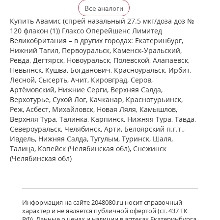
Флерзини (спрей назальный
Все аналоги
дозированный 27.5 мкг/доза доз №
120 фл. (1)) Фармстандарт-
Купить Авамис (спрей назальный 27.5 мкг/доза доз №
Лексредства ОАО г. Курск Россия
120 флакон (1)) Глаксо Оперейшенс Лимитед
есть в 1 аптеках
Великобритания – в других городах: Екатеринбург,
от 872,00 до 872,00
Нижний Тагил, Первоуральск, Каменск-Уральский,
Ревда, Дегтярск, Новоуральск, Полевской, Алапаевск,
достигнут конец страницы
Невьянск, Кушва, Богданович, Красноуральск, Ирбит,
Лесной, Сысерть, Ачит, Кировград, Серов,
Артёмовский, Нижние Cерги, Верхняя Салда,
Верхотурье, Сухой Лог, Качканар, Краснотурьинск,
Реж, Асбест, Михайловск, Новая Ляля, Камышлов,
Верхняя Тура, Талинка, Карпинск, Нижняя Тура, Тавда,
Североуральск, Челябинск, Арти, Белоярский п.г.т.,
Ивдель, Нижняя Салда, Тугулым, Туринск, Шаля,
Талица, Копейск (Челябинская обл), Снежинск
(Челябинская обл)
Информация на сайте 2048080.ru носит справочный
характер и не является публичной офертой (ст. 437 ГК
РФ). Данные о ценах и наличии в аптеках Екатеринбурга