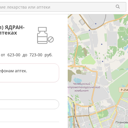
л) ЯДРАН-
птеках
е от
623-00
до
723-00
руб.
ефонам аптек.