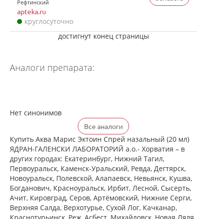
Рефтинский
apteka.ru
круглосуточно
достигнут конец страницы
Аналоги препарата:
Нет синонимов
Все аналоги
Купить Аква Марис Эктоин Спрей назальный (20 мл)
ЯДРАН-ГАЛЕНСКИ ЛАБОРАТОРИЙ а.о.- Хорватия – в
других городах: Екатеринбург, Нижний Тагил,
Первоуральск, Каменск-Уральский, Ревда, Дегтярск,
Новоуральск, Полевской, Алапаевск, Невьянск, Кушва,
Богданович, Красноуральск, Ирбит, Лесной, Сысерть,
Ачит, Кировград, Серов, Артёмовский, Нижние Cерги,
Верхняя Салда, Верхотурье, Сухой Лог, Качканар,
Краснотурьинск, Реж, Асбест, Михайловск, Новая Ляля,