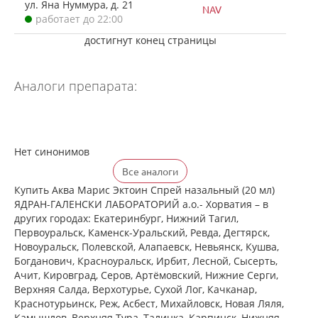
ул. Яна Нуммура, д. 21
NAV
работает до 22:00
достигнут конец страницы
Аналоги препарата:
Нет синонимов
Все аналоги
Купить Аква Марис Эктоин Спрей назальный (20 мл)
ЯДРАН-ГАЛЕНСКИ ЛАБОРАТОРИЙ а.о.- Хорватия – в
других городах: Екатеринбург, Нижний Тагил,
Первоуральск, Каменск-Уральский, Ревда, Дегтярск,
Новоуральск, Полевской, Алапаевск, Невьянск, Кушва,
Богданович, Красноуральск, Ирбит, Лесной, Сысерть,
Ачит, Кировград, Серов, Артёмовский, Нижние Cерги,
Верхняя Салда, Верхотурье, Сухой Лог, Качканар,
Краснотурьинск, Реж, Асбест, Михайловск, Новая Ляля,
Камышлов, Верхняя Тура, Талинка, Карпинск, Нижняя