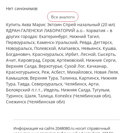
Нет синонимов
Все аналоги
Купить Аква Марис Эктоин Спрей назальный (20 мл)
ЯДРАН-ГАЛЕНСКИ ЛАБОРАТОРИЙ а.о.- Хорватия – в
других городах: Екатеринбург, Нижний Тагил,
Первоуральск, Каменск-Уральский, Ревда, Дегтярск,
Новоуральск, Полевской, Алапаевск, Невьянск, Кушва,
Богданович, Красноуральск, Ирбит, Лесной, Сысерть,
Ачит, Кировград, Серов, Артёмовский, Нижние Cерги,
Верхняя Салда, Верхотурье, Сухой Лог, Качканар,
Краснотурьинск, Реж, Асбест, Михайловск, Новая Ляля,
Камышлов, Верхняя Тура, Талинка, Карпинск, Нижняя
Тура, Тавда, Североуральск, Челябинск, Арти,
Белоярский п.г.т., Ивдель, Нижняя Салда, Тугулым,
Туринск, Шаля, Талица, Копейск (Челябинская обл),
Снежинск (Челябинская обл)
Информация на сайте 2048080.ru носит справочный