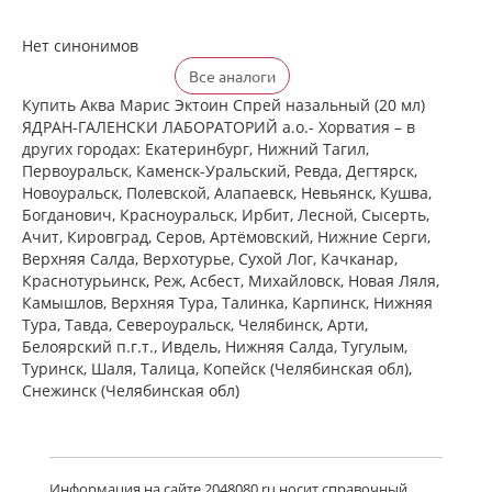
Нет синонимов
Все аналоги
Купить Аква Марис Эктоин Спрей назальный (20 мл)
ЯДРАН-ГАЛЕНСКИ ЛАБОРАТОРИЙ а.о.- Хорватия – в
других городах: Екатеринбург, Нижний Тагил,
Первоуральск, Каменск-Уральский, Ревда, Дегтярск,
Новоуральск, Полевской, Алапаевск, Невьянск, Кушва,
Богданович, Красноуральск, Ирбит, Лесной, Сысерть,
Ачит, Кировград, Серов, Артёмовский, Нижние Cерги,
Верхняя Салда, Верхотурье, Сухой Лог, Качканар,
Краснотурьинск, Реж, Асбест, Михайловск, Новая Ляля,
Камышлов, Верхняя Тура, Талинка, Карпинск, Нижняя
Тура, Тавда, Североуральск, Челябинск, Арти,
Белоярский п.г.т., Ивдель, Нижняя Салда, Тугулым,
Туринск, Шаля, Талица, Копейск (Челябинская обл),
Снежинск (Челябинская обл)
Информация на сайте 2048080.ru носит справочный