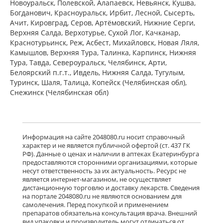
Новоуральск, Полевской, Алапаевск, Невьянск, Кушва,
Богданович, Красноуральск, Ирбит, Лесной, Сысерть,
Ачит, Кировград, Серов, Артёмовский, Нижние Cерги,
Верхняя Салда, Верхотурье, Сухой Лог, Качканар,
Краснотурьинск, Реж, Асбест, Михайловск, Новая Ляля,
Камышлов, Верхняя Тура, Талинка, Карпинск, Нижняя
Тура, Тавда, Североуральск, Челябинск, Арти,
Белоярский п.г.т., Ивдель, Нижняя Салда, Тугулым,
Туринск, Шаля, Талица, Копейск (Челябинская обл),
Снежинск (Челябинская обл)
Информация на сайте 2048080.ru носит справочный
характер и не является публичной офертой (ст. 437 ГК
РФ). Данные о ценах и наличии в аптеках Екатеринбурга
предоставляются сторонними организациями, которые
несут ответственность за их актуальность. Ресурс не
является интернет-магазином, не осуществляет
дистанционную торговлю и доставку лекарств. Сведения
на портале 2048080.ru не являются основанием для
самолечения. Перед покупкой и применением
препаратов обязательна консультация врача. Внешний
вид упаковки и производитель могут отличаться от