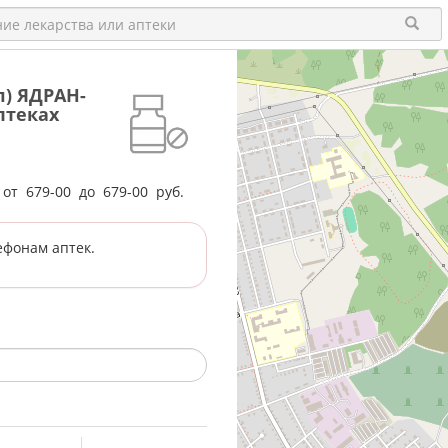
л) ЯДРАН-
птеках
е от
679-00
до
679-00
руб.
ефонам аптек.