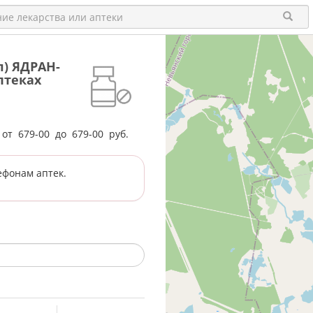
л) ЯДРАН-
птеках
е от
679-00
до
679-00
руб.
ефонам аптек.