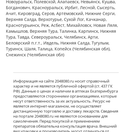
Новоуральск, Полевской, Алапаевск, Невьянск, Кушва,
Богданович, Красноуральск, Ирбит, Лесной, Сысерть,
Ачит, Кировград, Серов, Артёмовский, Нижние Cерги,
Верхняя Салда, Верхотурье, Сухой Лог, Качканар,
Краснотурьинск, Реж, Асбест, Михайловск, Новая Ляля,
Камышлов, Верхняя Тура, Талинка, Карпинск, Нижняя
Тура, Тавда, Североуральск, Челябинск, Арти,
Белоярский п.г.т., Ивдель, Нижняя Салда, Тугулым,
Туринск, Шаля, Талица, Копейск (Челябинская обл),
Снежинск (Челябинская обл)
Информация на сайте 2048080.ru носит справочный
характер и не является публичной офертой (ст. 437 ГК
РФ). Данные о ценах и наличии в аптеках Екатеринбурга
предоставляются сторонними организациями, которые
несут ответственность за их актуальность. Ресурс не
является интернет-магазином, не осуществляет
дистанционную торговлю и доставку лекарств. Сведения
на портале 2048080.ru не являются основанием для
самолечения. Перед покупкой и применением
препаратов обязательна консультация врача. Внешний
вид упаковки и производитель могут отличаться от