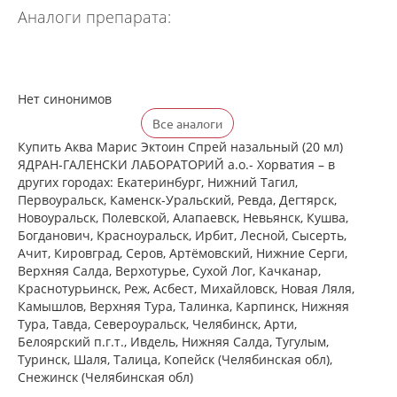
Аналоги препарата:
Нет синонимов
Все аналоги
Купить Аква Марис Эктоин Спрей назальный (20 мл)
ЯДРАН-ГАЛЕНСКИ ЛАБОРАТОРИЙ а.о.- Хорватия – в
других городах: Екатеринбург, Нижний Тагил,
Первоуральск, Каменск-Уральский, Ревда, Дегтярск,
Новоуральск, Полевской, Алапаевск, Невьянск, Кушва,
Богданович, Красноуральск, Ирбит, Лесной, Сысерть,
Ачит, Кировград, Серов, Артёмовский, Нижние Cерги,
Верхняя Салда, Верхотурье, Сухой Лог, Качканар,
Краснотурьинск, Реж, Асбест, Михайловск, Новая Ляля,
Камышлов, Верхняя Тура, Талинка, Карпинск, Нижняя
Тура, Тавда, Североуральск, Челябинск, Арти,
Белоярский п.г.т., Ивдель, Нижняя Салда, Тугулым,
Туринск, Шаля, Талица, Копейск (Челябинская обл),
Снежинск (Челябинская обл)