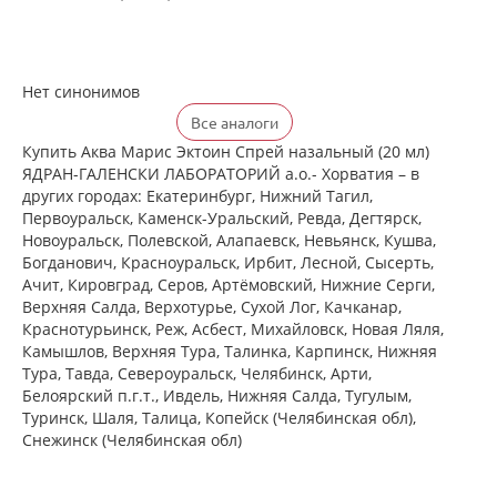
Нет синонимов
Все аналоги
Купить Аква Марис Эктоин Спрей назальный (20 мл)
ЯДРАН-ГАЛЕНСКИ ЛАБОРАТОРИЙ а.о.- Хорватия – в
других городах: Екатеринбург, Нижний Тагил,
Первоуральск, Каменск-Уральский, Ревда, Дегтярск,
Новоуральск, Полевской, Алапаевск, Невьянск, Кушва,
Богданович, Красноуральск, Ирбит, Лесной, Сысерть,
Ачит, Кировград, Серов, Артёмовский, Нижние Cерги,
Верхняя Салда, Верхотурье, Сухой Лог, Качканар,
Краснотурьинск, Реж, Асбест, Михайловск, Новая Ляля,
Камышлов, Верхняя Тура, Талинка, Карпинск, Нижняя
Тура, Тавда, Североуральск, Челябинск, Арти,
Белоярский п.г.т., Ивдель, Нижняя Салда, Тугулым,
Туринск, Шаля, Талица, Копейск (Челябинская обл),
Снежинск (Челябинская обл)