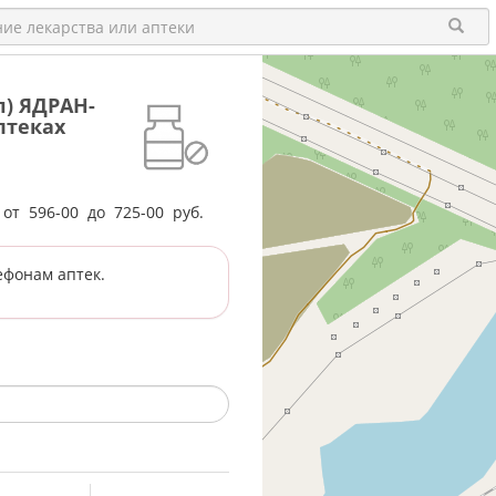
л) ЯДРАН-
птеках
е от
596-00
до
725-00
руб.
ефонам аптек.