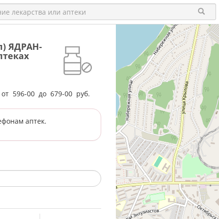
л) ЯДРАН-
птеках
е от
596-00
до
679-00
руб.
ефонам аптек.