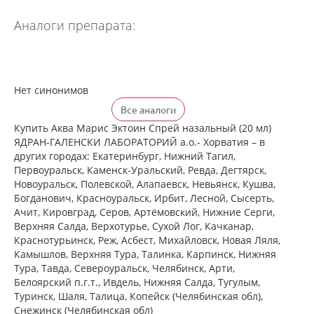
Аналоги препарата:
Нет синонимов
Все аналоги
Купить Аква Марис Эктоин Спрей назальный (20 мл)
ЯДРАН-ГАЛЕНСКИ ЛАБОРАТОРИЙ а.о.- Хорватия – в
других городах: Екатеринбург, Нижний Тагил,
Первоуральск, Каменск-Уральский, Ревда, Дегтярск,
Новоуральск, Полевской, Алапаевск, Невьянск, Кушва,
Богданович, Красноуральск, Ирбит, Лесной, Сысерть,
Ачит, Кировград, Серов, Артёмовский, Нижние Cерги,
Верхняя Салда, Верхотурье, Сухой Лог, Качканар,
Краснотурьинск, Реж, Асбест, Михайловск, Новая Ляля,
Камышлов, Верхняя Тура, Талинка, Карпинск, Нижняя
Тура, Тавда, Североуральск, Челябинск, Арти,
Белоярский п.г.т., Ивдель, Нижняя Салда, Тугулым,
Туринск, Шаля, Талица, Копейск (Челябинская обл),
Снежинск (Челябинская обл)