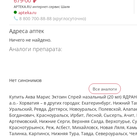
679-00
APTEKA.RU интернет-сервис Шаля
apteka.ru
8 800 700-88-88 (круглосуточно)
Адреса аптек
Ничего не найдено.
Аналоги препарата:
Нет синонимов
Все аналоги
Купить Аква Марис Эктоин Спрей назальный (20 мл) ЯД
а.о.- Хорватия – в других городах: Екатеринбург, Нижний Та
Уральский, Ревда, Дегтярск, Новоуральск, Полевской, Алапа
Богданович, Красноуральск, Ирбит, Лесной, Сысерть, Ачит, 
Артёмовский, Нижние Cерги, Верхняя Салда, Верхотурье, Су
Краснотурьинск, Реж, Асбест, Михайловск, Новая Ляля, Кам
Талинка, Карпинск, Нижняя Тура, Тавда, Североуральск, Че