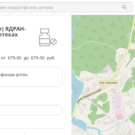
л) ЯДРАН-
птеках
е от
679-00
до
679-00
руб.
ефонам аптек.