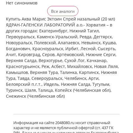
Нет синонимов
Все аналоги
Купить Аква Марис Эктоин Спрей назальный (20 мл)
ЯДРАН-ГАЛЕНСКИ ЛАБОРАТОРИЙ а.о.- Хорватия – в
других городах: Екатеринбург, Нижний Тагил,
Первоуральск, Каменск-Уральский, Ревда, Дегтярск,
Новоуральск, Полевской, Алапаевск, Невьянск, Кушва,
Богданович, Красноуральск, Ирбит, Лесной, Сысерть,
Ачит, Кировград, Серов, Артёмовский, Нижние Cерги,
Верхняя Салда, Верхотурье, Сухой Лог, Качканар,
Краснотурьинск, Реж, Асбест, Михайловск, Новая Ляля,
Камышлов, Верхняя Тура, Талинка, Карпинск, Нижняя
Тура, Тавда, Североуральск, Челябинск, Арти,
Белоярский п.г.т., Ивдель, Нижняя Салда, Тугулым,
Туринск, Шаля, Талица, Копейск (Челябинская обл),
Снежинск (Челябинская обл)
Информация на сайте 2048080.ru носит справочный
характер и не является публичной офертой (ст. 437 ГК
РФ). Данные о ценах и наличии в аптеках Екатеринбурга