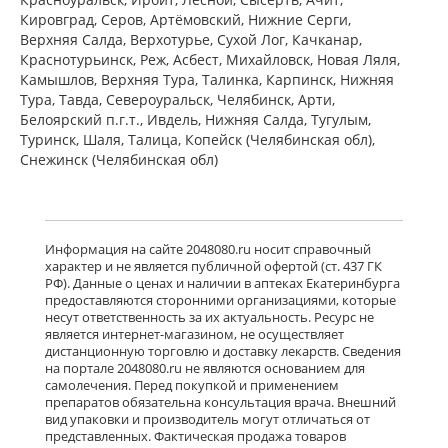
ПЭ) Фармацевтический завод
Кировград, Серов, Артёмовский, Нижние Cерги,
Польфарма АО Польша
Верхняя Салда, Верхотурье, Сухой Лог, Качканар,
Нет в аптеках города
Краснотурьинск, Реж, Асбест, Михайловск, Новая Ляля,
Камышлов, Верхняя Тура, Талинка, Карпинск, Нижняя
Тура, Тавда, Североуральск, Челябинск, Арти,
Белоярский п.г.т., Ивдель, Нижняя Салда, Тугулым,
Баклосан (таблетки 25 мг № 50 банка
ПЭ) Фармацевтический завод
Туринск, Шаля, Талица, Копейск (Челябинская обл),
Польфарма АО Польша
Снежинск (Челябинская обл)
Нет в аптеках города
Лиорезал Интратекальный (раствор
Информация на сайте 2048080.ru носит справочный
для интратекального введения 0,05
характер и не является публичной офертой (ст. 437 ГК
мг/мл 1 мл № 5 амп. ) Новартис
РФ). Данные о ценах и наличии в аптеках Екатеринбурга
Фарма Штейн АГ Швейцария
предоставляются сторонними организациями, которые
Нет в аптеках города
несут ответственность за их актуальность. Ресурс не
является интернет-магазином, не осуществляет
дистанционную торговлю и доставку лекарств. Сведения
достигнут конец страницы
на портале 2048080.ru не являются основанием для
самолечения. Перед покупкой и применением
препаратов обязательна консультация врача. Внешний
вид упаковки и производитель могут отличаться от
представленных. Фактическая продажа товаров