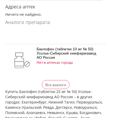
Адреса аптек
Ничего не найдено.
Аналоги препарата:
Баклофен (таблетки 10 мг № 50)
Усолье-Сибирский химфармзавод
АО Россия
Нет в аптеках города
Баклофен (таблетки 25 мг № 50)
Все аналоги
Усолье-Сибирский химфармзавод
АО Россия
Купить Баклофен (таблетки 25 мг № 50) Усолье-
Нет в аптеках города
Сибирский химфармзавод АО Россия – в других
городах: Екатеринбург, Нижний Тагил, Первоуральск,
Каменск-Уральский, Ревда, Дегтярск, Новоуральск,
Полевской, Алапаевск, Невьянск, Кушва, Богданович,
Баклосан (таблетки 10 мг № 50 банка
Красноуральск, Ирбит, Лесной, Сысерть, Ачит,