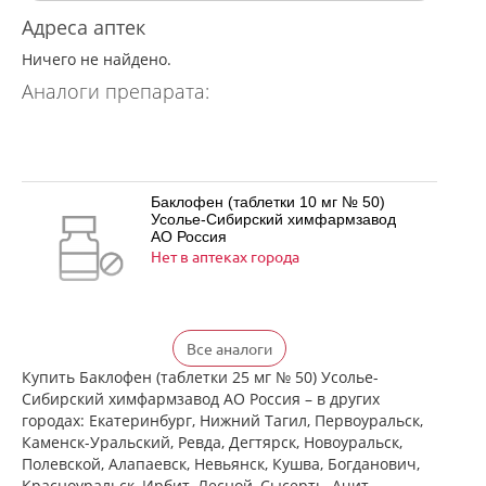
Адреса аптек
Ничего не найдено.
Аналоги препарата:
Баклофен (таблетки 10 мг № 50)
Усолье-Сибирский химфармзавод
АО Россия
Нет в аптеках города
Баклофен (таблетки 25 мг № 50)
Все аналоги
Усолье-Сибирский химфармзавод
АО Россия
Купить Баклофен (таблетки 25 мг № 50) Усолье-
Нет в аптеках города
Сибирский химфармзавод АО Россия – в других
городах: Екатеринбург, Нижний Тагил, Первоуральск,
Каменск-Уральский, Ревда, Дегтярск, Новоуральск,
Полевской, Алапаевск, Невьянск, Кушва, Богданович,
Баклосан (таблетки 10 мг № 50 банка
Красноуральск, Ирбит, Лесной, Сысерть, Ачит,