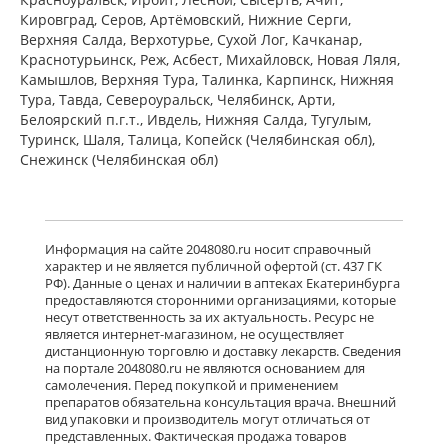
ПЭ) Фармацевтический завод
Кировград, Серов, Артёмовский, Нижние Cерги,
Польфарма АО Польша
Верхняя Салда, Верхотурье, Сухой Лог, Качканар,
Нет в аптеках города
Краснотурьинск, Реж, Асбест, Михайловск, Новая Ляля,
Камышлов, Верхняя Тура, Талинка, Карпинск, Нижняя
Тура, Тавда, Североуральск, Челябинск, Арти,
Белоярский п.г.т., Ивдель, Нижняя Салда, Тугулым,
Баклосан (таблетки 25 мг № 50 банка
ПЭ) Фармацевтический завод
Туринск, Шаля, Талица, Копейск (Челябинская обл),
Польфарма АО Польша
Снежинск (Челябинская обл)
Нет в аптеках города
Лиорезал Интратекальный (раствор
Информация на сайте 2048080.ru носит справочный
для интратекального введения 0,05
характер и не является публичной офертой (ст. 437 ГК
мг/мл 1 мл № 5 амп. ) Новартис
РФ). Данные о ценах и наличии в аптеках Екатеринбурга
Фарма Штейн АГ Швейцария
предоставляются сторонними организациями, которые
Нет в аптеках города
несут ответственность за их актуальность. Ресурс не
является интернет-магазином, не осуществляет
дистанционную торговлю и доставку лекарств. Сведения
достигнут конец страницы
на портале 2048080.ru не являются основанием для
самолечения. Перед покупкой и применением
препаратов обязательна консультация врача. Внешний
вид упаковки и производитель могут отличаться от
представленных. Фактическая продажа товаров