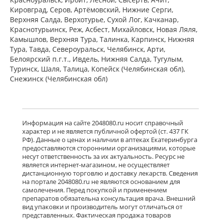
ПЭ) Фармацевтический завод
Кировград, Серов, Артёмовский, Нижние Cерги,
Польфарма АО Польша
Верхняя Салда, Верхотурье, Сухой Лог, Качканар,
Нет в аптеках города
Краснотурьинск, Реж, Асбест, Михайловск, Новая Ляля,
Камышлов, Верхняя Тура, Талинка, Карпинск, Нижняя
Тура, Тавда, Североуральск, Челябинск, Арти,
Белоярский п.г.т., Ивдель, Нижняя Салда, Тугулым,
Баклосан (таблетки 25 мг № 50 банка
ПЭ) Фармацевтический завод
Туринск, Шаля, Талица, Копейск (Челябинская обл),
Польфарма АО Польша
Снежинск (Челябинская обл)
Нет в аптеках города
Лиорезал Интратекальный (раствор
Информация на сайте 2048080.ru носит справочный
для интратекального введения 0,05
характер и не является публичной офертой (ст. 437 ГК
мг/мл 1 мл № 5 амп. ) Новартис
РФ). Данные о ценах и наличии в аптеках Екатеринбурга
Фарма Штейн АГ Швейцария
предоставляются сторонними организациями, которые
Нет в аптеках города
несут ответственность за их актуальность. Ресурс не
является интернет-магазином, не осуществляет
дистанционную торговлю и доставку лекарств. Сведения
достигнут конец страницы
на портале 2048080.ru не являются основанием для
самолечения. Перед покупкой и применением
препаратов обязательна консультация врача. Внешний
вид упаковки и производитель могут отличаться от
представленных. Фактическая продажа товаров