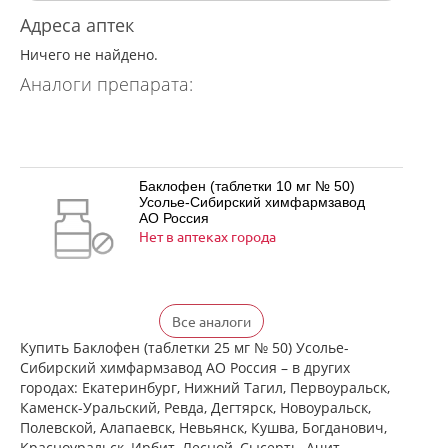
Адреса аптек
Ничего не найдено.
Аналоги препарата:
Баклофен (таблетки 10 мг № 50)
Усолье-Сибирский химфармзавод
АО Россия
Нет в аптеках города
Баклофен (таблетки 25 мг № 50)
Все аналоги
Усолье-Сибирский химфармзавод
АО Россия
Купить Баклофен (таблетки 25 мг № 50) Усолье-
Нет в аптеках города
Сибирский химфармзавод АО Россия – в других
городах: Екатеринбург, Нижний Тагил, Первоуральск,
Каменск-Уральский, Ревда, Дегтярск, Новоуральск,
Полевской, Алапаевск, Невьянск, Кушва, Богданович,
Баклосан (таблетки 10 мг № 50 банка
Красноуральск, Ирбит, Лесной, Сысерть, Ачит,