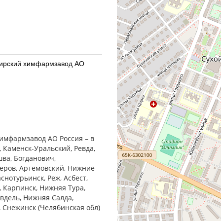
бирский химфармзавод АО
бирский химфармзавод АО
химфармзавод АО Россия – в
, Каменск-Уральский, Ревда,
шва, Богданович,
Серов, Артёмовский, Нижние
снотурьинск, Реж, Асбест,
, Карпинск, Нижняя Тура,
армацевтический завод
Ивдель, Нижняя Салда,
, Снежинск (Челябинская обл)