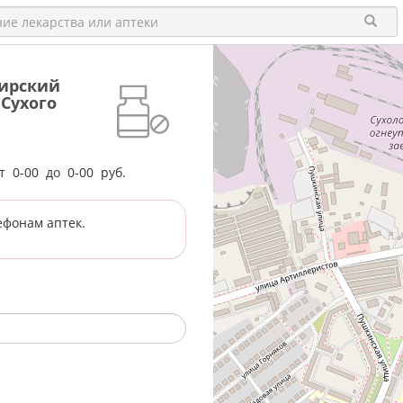
бирский
 Сухого
от
0-00
до
0-00
руб.
ефонам аптек.