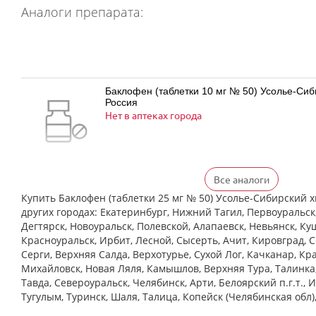
Аналоги препарата:
Баклофен (таблетки 10 мг № 50) Усолье-Си
Россия
Нет в аптеках города
Все аналоги
Баклофен (таблетки 25 мг № 50) Усолье-Си
Россия
Купить Баклофен (таблетки 25 мг № 50) Усолье-Сибирский 
Нет в аптеках города
других городах: Екатеринбург, Нижний Тагил, Первоуральск
Дегтярск, Новоуральск, Полевской, Алапаевск, Невьянск, Ку
Красноуральск, Ирбит, Лесной, Сысерть, Ачит, Кировград, 
Cерги, Верхняя Салда, Верхотурье, Сухой Лог, Качканар, Кра
Михайловск, Новая Ляля, Камышлов, Верхняя Тура, Талинка
Баклосан (таблетки 10 мг № 50 банка ПЭ) Ф
Тавда, Североуральск, Челябинск, Арти, Белоярский п.г.т., 
Польфарма АО Польша
Нет в аптеках города
Тугулым, Туринск, Шаля, Талица, Копейск (Челябинская обл)