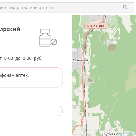
бирский
от
0-00
до
0-00
руб.
ефонам аптек.