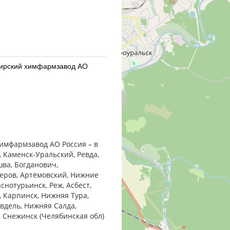
бирский химфармзавод АО
бирский химфармзавод АО
химфармзавод АО Россия – в
, Каменск-Уральский, Ревда,
шва, Богданович,
Серов, Артёмовский, Нижние
снотурьинск, Реж, Асбест,
, Карпинск, Нижняя Тура,
армацевтический завод
Ивдель, Нижняя Салда,
, Снежинск (Челябинская обл)