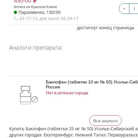
450-00
Аптека на Красном Камне
+
Пархоменко, 130/39
43-17-13, для льгот 92-29-17
достигнут конец страницы
Аналоги препарата:
Баклофен (таблетки 10 мг № 50) Усолье-Си
Россия
Нет в аптеках города
Все аналоги
Баклофен (таблетки 25 мг № 50) Усолье-Си
Россия
Купить Баклофен (таблетки 25 мг № 50) Усолье-Сибирский 
есть в 1 аптеках
других городах: Екатеринбург, Нижний Тагил, Первоуральск