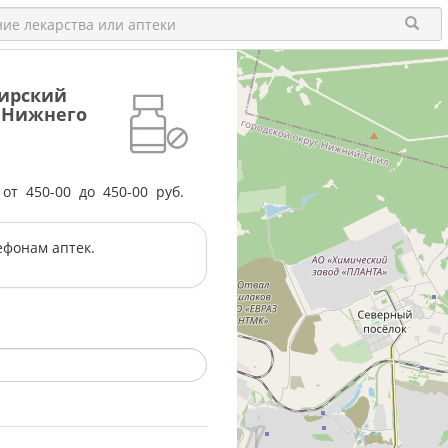
бирский
а Нижнего
е от
450-00
до
450-00
руб.
ефонам аптек.