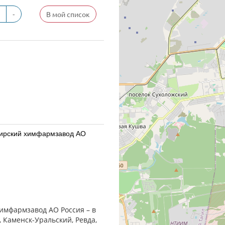
-
В мой список
бирский химфармзавод АО
бирский химфармзавод АО
химфармзавод АО Россия – в
, Каменск-Уральский, Ревда,