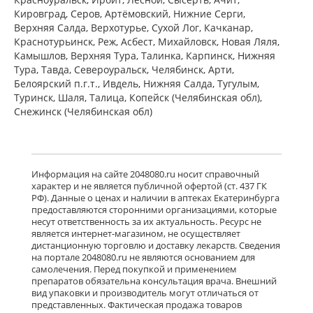
ПЭ) Фармацевтический завод
Кировград, Серов, Артёмовский, Нижние Cерги,
Польфарма АО Польша
Верхняя Салда, Верхотурье, Сухой Лог, Качканар,
Нет в аптеках города
Краснотурьинск, Реж, Асбест, Михайловск, Новая Ляля,
Камышлов, Верхняя Тура, Талинка, Карпинск, Нижняя
Тура, Тавда, Североуральск, Челябинск, Арти,
Белоярский п.г.т., Ивдель, Нижняя Салда, Тугулым,
Баклосан (таблетки 25 мг № 50 банка
ПЭ) Фармацевтический завод
Туринск, Шаля, Талица, Копейск (Челябинская обл),
Польфарма АО Польша
Снежинск (Челябинская обл)
Нет в аптеках города
Лиорезал Интратекальный (раствор
Информация на сайте 2048080.ru носит справочный
для интратекального введения 0,05
характер и не является публичной офертой (ст. 437 ГК
мг/мл 1 мл № 5 амп. ) Новартис
РФ). Данные о ценах и наличии в аптеках Екатеринбурга
Фарма Штейн АГ Швейцария
предоставляются сторонними организациями, которые
Нет в аптеках города
несут ответственность за их актуальность. Ресурс не
является интернет-магазином, не осуществляет
дистанционную торговлю и доставку лекарств. Сведения
достигнут конец страницы
на портале 2048080.ru не являются основанием для
самолечения. Перед покупкой и применением
препаратов обязательна консультация врача. Внешний
вид упаковки и производитель могут отличаться от
представленных. Фактическая продажа товаров