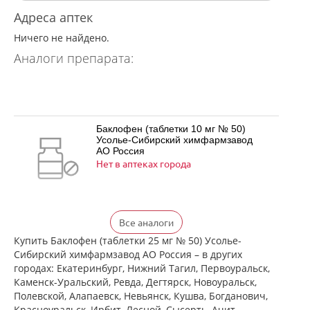
Адреса аптек
Ничего не найдено.
Аналоги препарата:
Баклофен (таблетки 10 мг № 50)
Усолье-Сибирский химфармзавод
АО Россия
Нет в аптеках города
Баклофен (таблетки 25 мг № 50)
Все аналоги
Усолье-Сибирский химфармзавод
АО Россия
Купить Баклофен (таблетки 25 мг № 50) Усолье-
Нет в аптеках города
Сибирский химфармзавод АО Россия – в других
городах: Екатеринбург, Нижний Тагил, Первоуральск,
Каменск-Уральский, Ревда, Дегтярск, Новоуральск,
Полевской, Алапаевск, Невьянск, Кушва, Богданович,
Баклосан (таблетки 10 мг № 50 банка
Красноуральск, Ирбит, Лесной, Сысерть, Ачит,