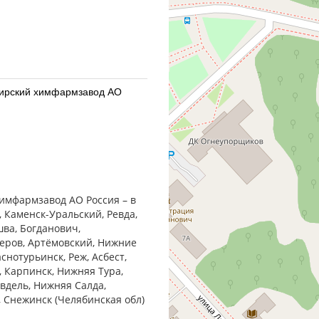
бирский химфармзавод АО
бирский химфармзавод АО
химфармзавод АО Россия – в
, Каменск-Уральский, Ревда,
шва, Богданович,
Серов, Артёмовский, Нижние
снотурьинск, Реж, Асбест,
, Карпинск, Нижняя Тура,
армацевтический завод
Ивдель, Нижняя Салда,
, Снежинск (Челябинская обл)