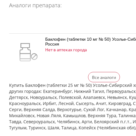
Аналоги препарата:
Баклофен (таблетки 10 мг № 50) Усолье-Си
Россия
Нет в аптеках города
Все аналоги
Баклофен (таблетки 25 мг № 50) Усолье-Си
Россия
Купить Баклофен (таблетки 25 мг № 50) Усолье-Сибирский 
Нет в аптеках города
других городах: Екатеринбург, Нижний Тагил, Первоуральск
Дегтярск, Новоуральск, Полевской, Алапаевск, Невьянск, Ку
Красноуральск, Ирбит, Лесной, Сысерть, Ачит, Кировград, 
Cерги, Верхняя Салда, Верхотурье, Сухой Лог, Качканар, Кра
Михайловск, Новая Ляля, Камышлов, Верхняя Тура, Талинка
Баклосан (таблетки 10 мг № 50 банка ПЭ) Ф
Тавда, Североуральск, Челябинск, Арти, Белоярский п.г.т., 
Польфарма АО Польша
Нет в аптеках города
Тугулым, Туринск, Шаля, Талица, Копейск (Челябинская обл)