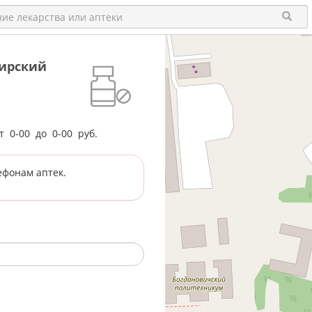
бирский
от
0-00
до
0-00
руб.
ефонам аптек.