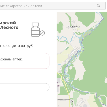
бирский
 Лесного
от
0-00
до
0-00
руб.
ефонам аптек.