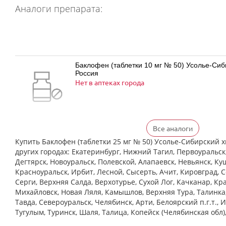
Аналоги препарата:
Баклофен (таблетки 10 мг № 50) Усолье-Си
Россия
Нет в аптеках города
Все аналоги
Баклофен (таблетки 25 мг № 50) Усолье-Си
Россия
Купить Баклофен (таблетки 25 мг № 50) Усолье-Сибирский 
Нет в аптеках города
других городах: Екатеринбург, Нижний Тагил, Первоуральск
Дегтярск, Новоуральск, Полевской, Алапаевск, Невьянск, Ку
Красноуральск, Ирбит, Лесной, Сысерть, Ачит, Кировград, 
Cерги, Верхняя Салда, Верхотурье, Сухой Лог, Качканар, Кра
Михайловск, Новая Ляля, Камышлов, Верхняя Тура, Талинка
Баклосан (таблетки 10 мг № 50 банка ПЭ) Ф
Тавда, Североуральск, Челябинск, Арти, Белоярский п.г.т., 
Польфарма АО Польша
Нет в аптеках города
Тугулым, Туринск, Шаля, Талица, Копейск (Челябинская обл)