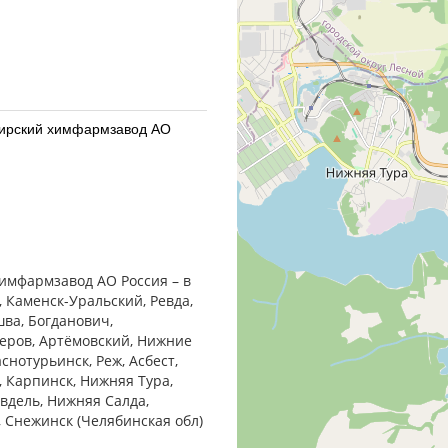
бирский химфармзавод АО
бирский химфармзавод АО
химфармзавод АО Россия – в
, Каменск-Уральский, Ревда,
шва, Богданович,
Серов, Артёмовский, Нижние
снотурьинск, Реж, Асбест,
, Карпинск, Нижняя Тура,
армацевтический завод
Ивдель, Нижняя Салда,
, Снежинск (Челябинская обл)