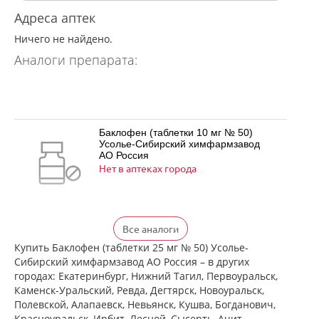
Адреса аптек
Ничего не найдено.
Аналоги препарата:
Баклофен (таблетки 10 мг № 50)
Усолье-Сибирский химфармзавод
АО Россия
Нет в аптеках города
Баклофен (таблетки 25 мг № 50)
Все аналоги
Усолье-Сибирский химфармзавод
АО Россия
Купить Баклофен (таблетки 25 мг № 50) Усолье-
Нет в аптеках города
Сибирский химфармзавод АО Россия – в других
городах: Екатеринбург, Нижний Тагил, Первоуральск,
Каменск-Уральский, Ревда, Дегтярск, Новоуральск,
Полевской, Алапаевск, Невьянск, Кушва, Богданович,
Баклосан (таблетки 10 мг № 50 банка
Красноуральск, Ирбит, Лесной, Сысерть, Ачит,