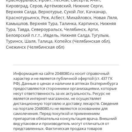
ПЭ) Фармацевтический завод
Кировград, Серов, Артёмовский, Нижние Cерги,
Польфарма АО Польша
Верхняя Салда, Верхотурье, Сухой Лог, Качканар,
есть в 1 аптеках
Краснотурьинск, Реж, Асбест, Михайловск, Новая Ляля,
от 353,90 до 353,90
Камышлов, Верхняя Тура, Талинка, Карпинск, Нижняя
Тура, Тавда, Североуральск, Челябинск, Арти,
Белоярский п.г.т., Ивдель, Нижняя Салда, Тугулым,
Баклосан (таблетки 25 мг № 50 банка
ПЭ) Фармацевтический завод
Туринск, Шаля, Талица, Копейск (Челябинская обл),
Польфарма АО Польша
Снежинск (Челябинская обл)
есть в 2 аптеках
от 604,75 до 621,20
Лиорезал Интратекальный (раствор
Информация на сайте 2048080.ru носит справочный
для интратекального введения 0,05
характер и не является публичной офертой (ст. 437 ГК
мг/мл 1 мл № 5 амп. ) Новартис
РФ). Данные о ценах и наличии в аптеках Екатеринбурга
Фарма Штейн АГ Швейцария
предоставляются сторонними организациями, которые
Нет в аптеках города
несут ответственность за их актуальность. Ресурс не
является интернет-магазином, не осуществляет
дистанционную торговлю и доставку лекарств. Сведения
достигнут конец страницы
на портале 2048080.ru не являются основанием для
самолечения. Перед покупкой и применением
препаратов обязательна консультация врача. Внешний
вид упаковки и производитель могут отличаться от
представленных. Фактическая продажа товаров