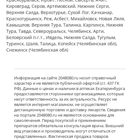
ПЭ) Фармацевтический завод
Кировград, Серов, Артёмовский, Нижние Cерги,
Польфарма АО Польша
Верхняя Салда, Верхотурье, Сухой Лог, Качканар,
Нет в аптеках города
Краснотурьинск, Реж, Асбест, Михайловск, Новая Ляля,
Камышлов, Верхняя Тура, Талинка, Карпинск, Нижняя
Тура, Тавда, Североуральск, Челябинск, Арти,
Белоярский п.г.т., Ивдель, Нижняя Салда, Тугулым,
Баклосан (таблетки 25 мг № 50 банка
ПЭ) Фармацевтический завод
Туринск, Шаля, Талица, Копейск (Челябинская обл),
Польфарма АО Польша
Снежинск (Челябинская обл)
Нет в аптеках города
Лиорезал Интратекальный (раствор
Информация на сайте 2048080.ru носит справочный
для интратекального введения 0,05
характер и не является публичной офертой (ст. 437 ГК
мг/мл 1 мл № 5 амп. ) Новартис
РФ). Данные о ценах и наличии в аптеках Екатеринбурга
Фарма Штейн АГ Швейцария
предоставляются сторонними организациями, которые
Нет в аптеках города
несут ответственность за их актуальность. Ресурс не
является интернет-магазином, не осуществляет
дистанционную торговлю и доставку лекарств. Сведения
достигнут конец страницы
на портале 2048080.ru не являются основанием для
самолечения. Перед покупкой и применением
препаратов обязательна консультация врача. Внешний
вид упаковки и производитель могут отличаться от
представленных. Фактическая продажа товаров