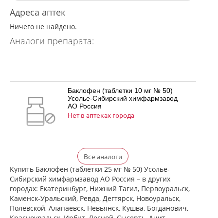
Адреса аптек
Ничего не найдено.
Аналоги препарата:
Баклофен (таблетки 10 мг № 50)
Усолье-Сибирский химфармзавод
АО Россия
Нет в аптеках города
Баклофен (таблетки 25 мг № 50)
Все аналоги
Усолье-Сибирский химфармзавод
АО Россия
Купить Баклофен (таблетки 25 мг № 50) Усолье-
Нет в аптеках города
Сибирский химфармзавод АО Россия – в других
городах: Екатеринбург, Нижний Тагил, Первоуральск,
Каменск-Уральский, Ревда, Дегтярск, Новоуральск,
Полевской, Алапаевск, Невьянск, Кушва, Богданович,
Баклосан (таблетки 10 мг № 50 банка
Красноуральск, Ирбит, Лесной, Сысерть, Ачит,