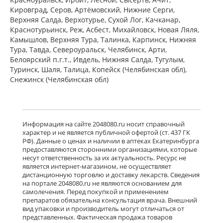
ПЭ) Фармацевтический завод
Кировград, Серов, Артёмовский, Нижние Cерги,
Польфарма АО Польша
Верхняя Салда, Верхотурье, Сухой Лог, Качканар,
Нет в аптеках города
Краснотурьинск, Реж, Асбест, Михайловск, Новая Ляля,
Камышлов, Верхняя Тура, Талинка, Карпинск, Нижняя
Тура, Тавда, Североуральск, Челябинск, Арти,
Белоярский п.г.т., Ивдель, Нижняя Салда, Тугулым,
Баклосан (таблетки 25 мг № 50 банка
ПЭ) Фармацевтический завод
Туринск, Шаля, Талица, Копейск (Челябинская обл),
Польфарма АО Польша
Снежинск (Челябинская обл)
Нет в аптеках города
Лиорезал Интратекальный (раствор
Информация на сайте 2048080.ru носит справочный
для интратекального введения 0,05
характер и не является публичной офертой (ст. 437 ГК
мг/мл 1 мл № 5 амп. ) Новартис
РФ). Данные о ценах и наличии в аптеках Екатеринбурга
Фарма Штейн АГ Швейцария
предоставляются сторонними организациями, которые
Нет в аптеках города
несут ответственность за их актуальность. Ресурс не
является интернет-магазином, не осуществляет
дистанционную торговлю и доставку лекарств. Сведения
достигнут конец страницы
на портале 2048080.ru не являются основанием для
самолечения. Перед покупкой и применением
препаратов обязательна консультация врача. Внешний
вид упаковки и производитель могут отличаться от
представленных. Фактическая продажа товаров