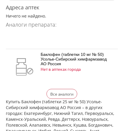
Адреса аптек
Ничего не найдено.
Аналоги препарата:
Баклофен (таблетки 10 мг № 50)
Усолье-Сибирский химфармзавод
АО Россия
Нет в аптеках города
Баклофен (таблетки 25 мг № 50)
Все аналоги
Усолье-Сибирский химфармзавод
АО Россия
Купить Баклофен (таблетки 25 мг № 50) Усолье-
Нет в аптеках города
Сибирский химфармзавод АО Россия – в других
городах: Екатеринбург, Нижний Тагил, Первоуральск,
Каменск-Уральский, Ревда, Дегтярск, Новоуральск,
Полевской, Алапаевск, Невьянск, Кушва, Богданович,
Баклосан (таблетки 10 мг № 50 банка
Красноуральск, Ирбит, Лесной, Сысерть, Ачит,