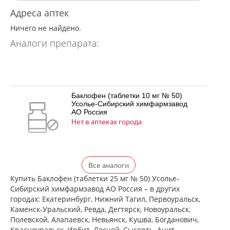
Адреса аптек
Ничего не найдено.
Аналоги препарата:
Баклофен (таблетки 10 мг № 50)
Усолье-Сибирский химфармзавод
АО Россия
Нет в аптеках города
Баклофен (таблетки 25 мг № 50)
Все аналоги
Усолье-Сибирский химфармзавод
АО Россия
Купить Баклофен (таблетки 25 мг № 50) Усолье-
Нет в аптеках города
Сибирский химфармзавод АО Россия – в других
городах: Екатеринбург, Нижний Тагил, Первоуральск,
Каменск-Уральский, Ревда, Дегтярск, Новоуральск,
Полевской, Алапаевск, Невьянск, Кушва, Богданович,
Баклосан (таблетки 10 мг № 50 банка
Красноуральск, Ирбит, Лесной, Сысерть, Ачит,