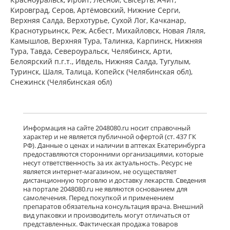
ПЭ) Фармацевтический завод
Кировград, Серов, Артёмовский, Нижние Cерги,
Польфарма АО Польша
Верхняя Салда, Верхотурье, Сухой Лог, Качканар,
Нет в аптеках города
Краснотурьинск, Реж, Асбест, Михайловск, Новая Ляля,
Камышлов, Верхняя Тура, Талинка, Карпинск, Нижняя
Тура, Тавда, Североуральск, Челябинск, Арти,
Белоярский п.г.т., Ивдель, Нижняя Салда, Тугулым,
Баклосан (таблетки 25 мг № 50 банка
ПЭ) Фармацевтический завод
Туринск, Шаля, Талица, Копейск (Челябинская обл),
Польфарма АО Польша
Снежинск (Челябинская обл)
Нет в аптеках города
Лиорезал Интратекальный (раствор
Информация на сайте 2048080.ru носит справочный
для интратекального введения 0,05
характер и не является публичной офертой (ст. 437 ГК
мг/мл 1 мл № 5 амп. ) Новартис
РФ). Данные о ценах и наличии в аптеках Екатеринбурга
Фарма Штейн АГ Швейцария
предоставляются сторонними организациями, которые
Нет в аптеках города
несут ответственность за их актуальность. Ресурс не
является интернет-магазином, не осуществляет
дистанционную торговлю и доставку лекарств. Сведения
достигнут конец страницы
на портале 2048080.ru не являются основанием для
самолечения. Перед покупкой и применением
препаратов обязательна консультация врача. Внешний
вид упаковки и производитель могут отличаться от
представленных. Фактическая продажа товаров