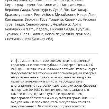
ПЭ) Фармацевтический завод
Кировград, Серов, Артёмовский, Нижние Cерги,
Польфарма АО Польша
Верхняя Салда, Верхотурье, Сухой Лог, Качканар,
Нет в аптеках города
Краснотурьинск, Реж, Асбест, Михайловск, Новая Ляля,
Камышлов, Верхняя Тура, Талинка, Карпинск, Нижняя
Тура, Тавда, Североуральск, Челябинск, Арти,
Белоярский п.г.т., Ивдель, Нижняя Салда, Тугулым,
Баклосан (таблетки 25 мг № 50 банка
ПЭ) Фармацевтический завод
Туринск, Шаля, Талица, Копейск (Челябинская обл),
Польфарма АО Польша
Снежинск (Челябинская обл)
Нет в аптеках города
Лиорезал Интратекальный (раствор
Информация на сайте 2048080.ru носит справочный
для интратекального введения 0,05
характер и не является публичной офертой (ст. 437 ГК
мг/мл 1 мл № 5 амп. ) Новартис
РФ). Данные о ценах и наличии в аптеках Екатеринбурга
Фарма Штейн АГ Швейцария
предоставляются сторонними организациями, которые
Нет в аптеках города
несут ответственность за их актуальность. Ресурс не
является интернет-магазином, не осуществляет
дистанционную торговлю и доставку лекарств. Сведения
достигнут конец страницы
на портале 2048080.ru не являются основанием для
самолечения. Перед покупкой и применением
препаратов обязательна консультация врача. Внешний
вид упаковки и производитель могут отличаться от
представленных. Фактическая продажа товаров