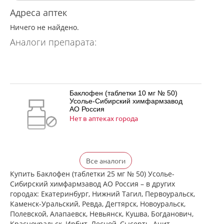
Адреса аптек
Ничего не найдено.
Аналоги препарата:
Баклофен (таблетки 10 мг № 50)
Усолье-Сибирский химфармзавод
АО Россия
Нет в аптеках города
Баклофен (таблетки 25 мг № 50)
Все аналоги
Усолье-Сибирский химфармзавод
АО Россия
Купить Баклофен (таблетки 25 мг № 50) Усолье-
Нет в аптеках города
Сибирский химфармзавод АО Россия – в других
городах: Екатеринбург, Нижний Тагил, Первоуральск,
Каменск-Уральский, Ревда, Дегтярск, Новоуральск,
Полевской, Алапаевск, Невьянск, Кушва, Богданович,
Баклосан (таблетки 10 мг № 50 банка
Красноуральск, Ирбит, Лесной, Сысерть, Ачит,